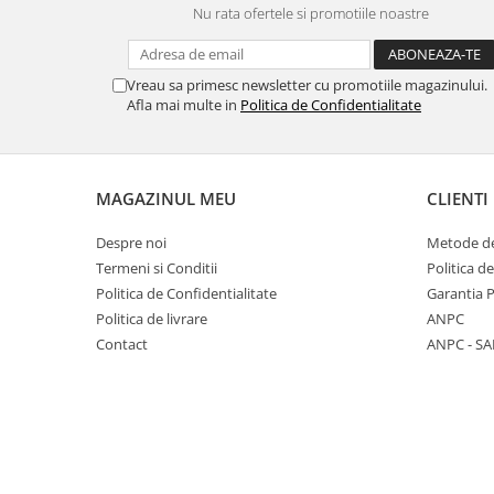
Nu rata ofertele si promotiile noastre
Panasonic
Zamolxe
Plum
ZTE
Vreau sa primesc newsletter cu promotiile magazinului.
Posh
Afla mai multe in
Politica de Confidentialitate
Qmobile
Razer
Realme
MAGAZINUL MEU
CLIENTI
Samsung
Despre noi
Metode de
Sharp
Termeni si Conditii
Politica d
Sonim
Politica de Confidentialitate
Garantia 
Politica de livrare
ANPC
Sony
Contact
ANPC - SA
T-mobile
TCL
Tecno
Ulefone