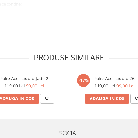
 ce conține:
ă cu modelul menționat în titlul
xperienta anterioara cu produse
PRODUSE SIMILARE
ului te vor ghida pas cu pas catre
tentie sporita in urmatoarele ore
ata, insa dispozitivul va fi complet
Folie Acer Liquid Jade 2
Folie Acer Liquid Z6
-17%
119,00 Lei
99,00 Lei
119,00 Lei
99,00 Lei
elul următor !
ADAUGA IN COS
ADAUGA IN COS
SOCIAL