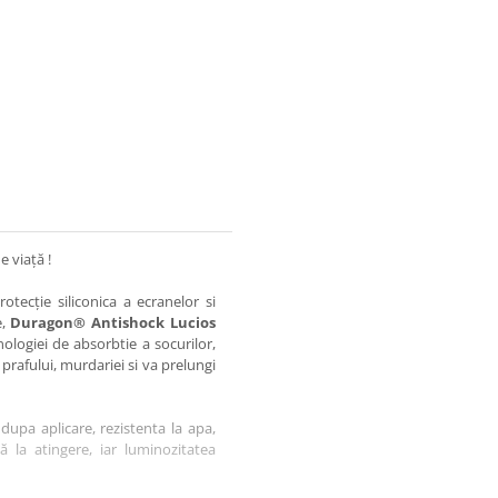
e viață !
otecție siliconica a ecranelor si
e,
Duragon® Antishock Lucios
nologiei de absorbtie a socurilor,
 prafului, murdariei si va prelungi
dupa aplicare, rezistenta la apa,
tă la atingere, iar luminozitatea