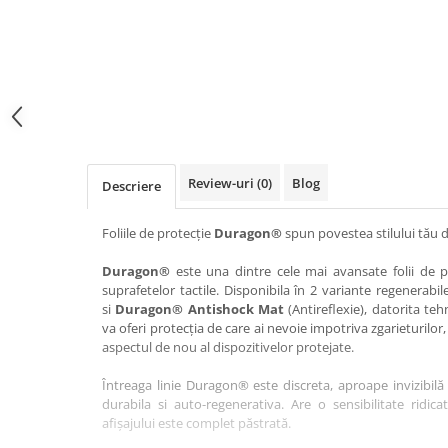
Haier
Huawei
Lexus
Skmei
Honor
HUION
Maserati
Suunto
HP
Icemobile
Mazda
The iHealth
HTC
Infinix
Mercedes-Benz
vivo
Huawei
itel
MG
Xiaomi
Icemobile
Lenovo
Mini Cooper
Review-uri
(0)
Blog
Descriere
Infinix
LG
Mitsubishi
Intex
Microsoft
Nissan
Foliile de protecție
Duragon®
spun povestea stilului tău d
iQOO
Motorola
Opel
Duragon®
este una dintre cele mai avansate folii de pr
suprafetelor tactile. Disponibila în 2 variante regenerabil
Itel
Nokia
Peugeot
si
Duragon® Antishock Mat
(Antireflexie), datorita teh
Jolla
OnePlus
Porsche
va oferi protecția de care ai nevoie impotriva zgarieturilor,
aspectul de nou al dispozitivelor protejate.
Kyocera
Oppo
Renault
Întreaga linie Duragon® este discreta, aproape invizibilă 
Lava
Oukitel
Seat
durabila si auto-regenerativa. Are o sensibilitate ridica
Leeco
Plum
Skoda
afișajului este complet păstrată.