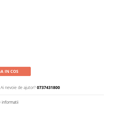
A IN COS
Ai nevoie de ajutor?
0737431800
informatii