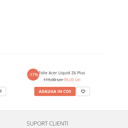
Folie Acer Liquid Z6 Plus
F
-17%
-17%
119,00 Lei
99,00 Lei
ADAUGA IN COS
AD
SUPORT CLIENTI