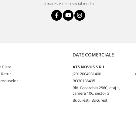
Urmareste-ne in social media
DATE COMERCIALE
 Plata
ATS NOVUS S.R.L.
e Retur
J2012004931400
Produselor
RO30138405
Bld. Basarabia 256C, etaj 1,
camera 106, sector 3
L
Bucuresti, Bucuresti