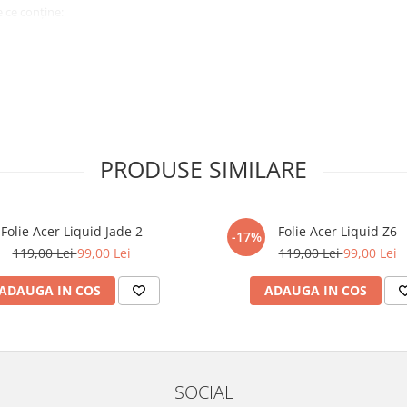
 ce conține:
ă cu modelul menționat în titlul
xperienta anterioara cu produse
PRODUSE SIMILARE
ului te vor ghida pas cu pas catre
tentie sporita in urmatoarele ore
ata, insa dispozitivul va fi complet
Folie Acer Liquid Jade 2
Folie Acer Liquid Z6
-17%
119,00 Lei
99,00 Lei
119,00 Lei
99,00 Lei
elul următor !
ADAUGA IN COS
ADAUGA IN COS
SOCIAL