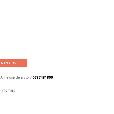
A IN COS
Ai nevoie de ajutor?
0737431800
informatii