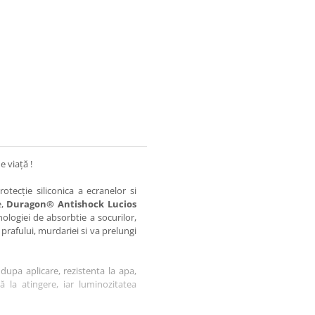
e viață !
otecție siliconica a ecranelor si
e,
Duragon® Antishock Lucios
nologiei de absorbtie a socurilor,
 prafului, murdariei si va prelungi
dupa aplicare, rezistenta la apa,
tă la atingere, iar luminozitatea