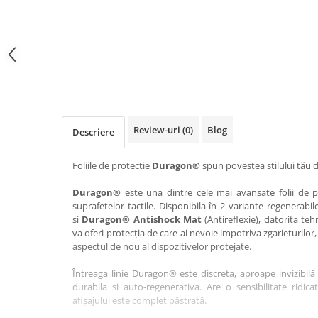
Haier
Huawei
Lexus
Skmei
Honor
HUION
Maserati
Suunto
HP
Icemobile
Mazda
The iHealth
HTC
Infinix
Mercedes-Benz
vivo
Huawei
itel
MG
Xiaomi
Icemobile
Lenovo
Mini Cooper
Review-uri
(0)
Blog
Descriere
Infinix
LG
Mitsubishi
Intex
Microsoft
Nissan
Foliile de protecție
Duragon®
spun povestea stilului tău d
iQOO
Motorola
Opel
Duragon®
este una dintre cele mai avansate folii de pr
suprafetelor tactile. Disponibila în 2 variante regenerabil
Itel
Nokia
Peugeot
si
Duragon® Antishock Mat
(Antireflexie), datorita teh
Jolla
OnePlus
Porsche
va oferi protecția de care ai nevoie impotriva zgarieturilor,
aspectul de nou al dispozitivelor protejate.
Kyocera
Oppo
Renault
Întreaga linie Duragon® este discreta, aproape invizibilă 
Lava
Oukitel
Seat
durabila si auto-regenerativa. Are o sensibilitate ridica
Leeco
Plum
Skoda
afișajului este complet păstrată.