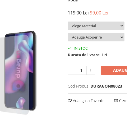
Nokia
119,00 Lei
99,00 Lei
IN STOC
Durata de livrare:
1 zi
ADAUG
Cod Produs:
DURAGON08023
Adauga la Favorite
Cere 