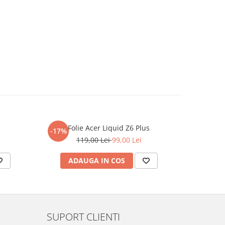
Folie Acer Liquid Z6 Plus
F
-17%
-17%
119,00 Lei
99,00 Lei
ADAUGA IN COS
AD
SUPORT CLIENTI