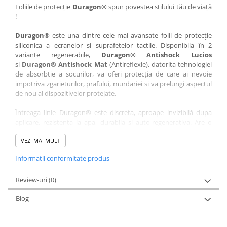
Nokia
Umidigi
Foliile de protecție
Duragon®
spun povestea stilului tău de viață
!
Nothing
verykool
Duragon®
este una dintre cele mai avansate folii de protecție
OnePlus
Vivo
siliconica a ecranelor si suprafetelor tactile. Disponibila în 2
Oppo
Vodafone
variante regenerabile,
Duragon® Antishock Lucios
si
Duragon® Antishock Mat
(Antireflexie), datorita tehnologiei
Orange
Wacom
de absorbtie a socurilor, va oferi protecția de care ai nevoie
Oukitel
Xiaomi
impotriva zgarieturilor, prafului, murdariei si va prelungi aspectul
de nou al dispozitivelor protejate.
Palm
Yezz
Întreaga linie Duragon® este discreta, aproape invizibilă dupa
Panasonic
Zamolxe
aplicare, rezistenta la apa, durabila si auto-regenerativa. Are o
Plum
ZTE
sensibilitate ridicată la atingere, iar luminozitatea afișajului este
complet păstrată.
VEZI MAI MULT
Posh
Informatii conformitate produs
Folia Duragon® vine insotita de un kit complet de instalare ce
Qmobile
conține:
Razer
Review-uri
1 x folie display
(0)
1 x șervețel microfibră
Realme
Blog
1 x mini spray gel
Samsung
1 x mini racletă
Fiecare folie este tăiată astfel încât să fie compatibilă cu modelul
Sharp