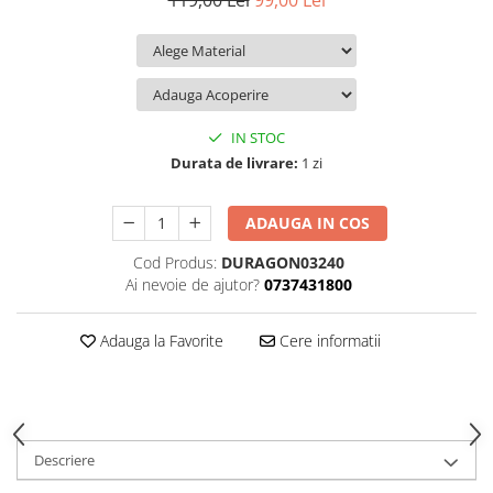
119,00 Lei
99,00 Lei
iQOO
Motorola
Opel
Itel
Nokia
Peugeot
Jolla
OnePlus
Porsche
Kyocera
Oppo
Renault
IN STOC
Lava
Oukitel
Seat
Durata de livrare:
1 zi
Leeco
Plum
Skoda
ADAUGA IN COS
Lenovo
Realme
Ssangyong
Cod Produs:
DURAGON03240
LG
Samsung
Subaru
Ai nevoie de ajutor?
0737431800
Maxwest
Sanko
Suzuki
Meizu
T-Mobile
Tesla
Adauga la Favorite
Cere informatii
Micromax
TCL
Toyota
Microsoft
Tecno
Volkswagen
Motorola
UGEE
Volvo
Descriere
Nio
Ulefone