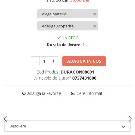
119,00 Lei
99,00 Lei
iQOO
Motorola
Opel
Itel
Nokia
Peugeot
Jolla
OnePlus
Porsche
Kyocera
Oppo
Renault
IN STOC
Lava
Oukitel
Seat
Durata de livrare:
1 zi
Leeco
Plum
Skoda
ADAUGA IN COS
Lenovo
Realme
Ssangyong
Cod Produs:
DURAGON08001
LG
Samsung
Subaru
Ai nevoie de ajutor?
0737431800
Maxwest
Sanko
Suzuki
Meizu
T-Mobile
Tesla
Adauga la Favorite
Cere informatii
Micromax
TCL
Toyota
Microsoft
Tecno
Volkswagen
Motorola
UGEE
Volvo
Descriere
Nio
Ulefone