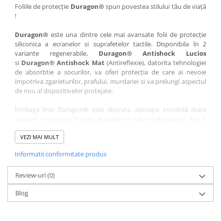
Nokia
Umidigi
Foliile de protecție
Duragon®
spun povestea stilului tău de viață
!
Nothing
verykool
Duragon®
este una dintre cele mai avansate folii de protecție
OnePlus
Vivo
siliconica a ecranelor si suprafetelor tactile. Disponibila în 2
Oppo
Vodafone
variante regenerabile,
Duragon® Antishock Lucios
si
Duragon® Antishock Mat
(Antireflexie), datorita tehnologiei
Orange
Wacom
de absorbtie a socurilor, va oferi protecția de care ai nevoie
Oukitel
Xiaomi
impotriva zgarieturilor, prafului, murdariei si va prelungi aspectul
de nou al dispozitivelor protejate.
Palm
Yezz
Întreaga linie Duragon® este discreta, aproape invizibilă dupa
Panasonic
Zamolxe
aplicare, rezistenta la apa, durabila si auto-regenerativa. Are o
Plum
ZTE
sensibilitate ridicată la atingere, iar luminozitatea afișajului este
complet păstrată.
VEZI MAI MULT
Posh
Informatii conformitate produs
Folia Duragon® vine insotita de un kit complet de instalare ce
Qmobile
conține:
Razer
Review-uri
1 x folie display
(0)
1 x șervețel microfibră
Realme
Blog
1 x mini spray gel
Samsung
1 x mini racletă
Fiecare folie este tăiată astfel încât să fie compatibilă cu modelul
Sharp