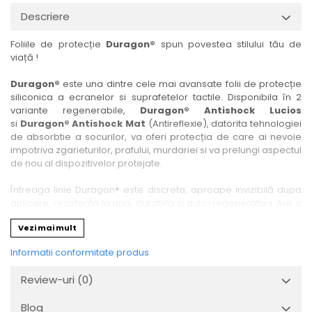
Nokia
Umidigi
Descriere
Nothing
verykool
Foliile de protecție
Duragon®
spun povestea stilului tău de
OnePlus
Vivo
viață !
Oppo
Vodafone
Duragon®
este una dintre cele mai avansate folii de protecție
Orange
Wacom
siliconica a ecranelor si suprafetelor tactile. Disponibila în 2
variante regenerabile,
Duragon® Antishock Lucios
Oukitel
Xiaomi
si
Duragon® Antishock Mat
(Antireflexie), datorita tehnologiei
Palm
Yezz
de absorbtie a socurilor, va oferi protecția de care ai nevoie
impotriva zgarieturilor, prafului, murdariei si va prelungi aspectul
Panasonic
Zamolxe
de nou al dispozitivelor protejate.
Plum
ZTE
Întreaga linie Duragon® este discreta, aproape invizibilă dupa
Posh
aplicare, rezistenta la apa, durabila si auto-regenerativa. Are o
sensibilitate ridicată la atingere, iar luminozitatea afișajului este
Qmobile
Vezi mai mult
complet păstrată.
Razer
Informatii conformitate produs
Folia Duragon® vine insotita de un kit complet de instalare ce
Realme
conține:
Review-uri
(0)
1 x folie display
Samsung
1 x șervețel microfibră
Blog
Sharp
1 x mini spray gel