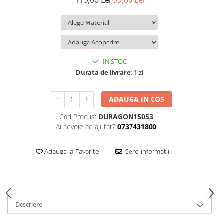
119,00 Lei
99,00 Lei
iQOO
Motorola
Opel
Itel
Nokia
Peugeot
Jolla
OnePlus
Porsche
Kyocera
Oppo
Renault
IN STOC
Lava
Oukitel
Seat
Durata de livrare:
1 zi
Leeco
Plum
Skoda
ADAUGA IN COS
Lenovo
Realme
Ssangyong
Cod Produs:
DURAGON15053
LG
Samsung
Subaru
Ai nevoie de ajutor?
0737431800
Maxwest
Sanko
Suzuki
Meizu
T-Mobile
Tesla
Adauga la Favorite
Cere informatii
Micromax
TCL
Toyota
Microsoft
Tecno
Volkswagen
Motorola
UGEE
Volvo
Descriere
Nio
Ulefone