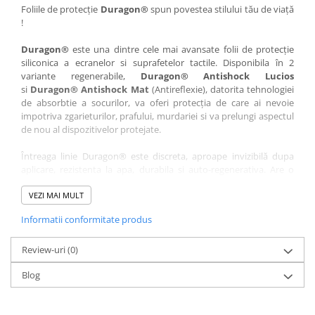
Nokia
Umidigi
Foliile de protecție
Duragon®
spun povestea stilului tău de viață
!
Nothing
verykool
Duragon®
este una dintre cele mai avansate folii de protecție
OnePlus
Vivo
siliconica a ecranelor si suprafetelor tactile. Disponibila în 2
Oppo
Vodafone
variante regenerabile,
Duragon® Antishock Lucios
si
Duragon® Antishock Mat
(Antireflexie), datorita tehnologiei
Orange
Wacom
de absorbtie a socurilor, va oferi protecția de care ai nevoie
Oukitel
Xiaomi
impotriva zgarieturilor, prafului, murdariei si va prelungi aspectul
de nou al dispozitivelor protejate.
Palm
Yezz
Întreaga linie Duragon® este discreta, aproape invizibilă dupa
Panasonic
Zamolxe
aplicare, rezistenta la apa, durabila si auto-regenerativa. Are o
Plum
ZTE
sensibilitate ridicată la atingere, iar luminozitatea afișajului este
complet păstrată.
VEZI MAI MULT
Posh
Informatii conformitate produs
Folia Duragon® vine insotita de un kit complet de instalare ce
Qmobile
conține:
Razer
Review-uri
1 x folie display
(0)
1 x șervețel microfibră
Realme
Blog
1 x mini spray gel
Samsung
1 x mini racletă
Fiecare folie este tăiată astfel încât să fie compatibilă cu modelul
Sharp