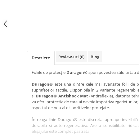
Haier
Huawei
Lexus
Skmei
Honor
HUION
Maserati
Suunto
HP
Icemobile
Mazda
The iHealth
HTC
Infinix
Mercedes-Benz
vivo
Huawei
itel
MG
Xiaomi
Icemobile
Lenovo
Mini Cooper
Review-uri
(0)
Blog
Descriere
Infinix
LG
Mitsubishi
Intex
Microsoft
Nissan
Foliile de protecție
Duragon®
spun povestea stilului tău d
iQOO
Motorola
Opel
Duragon®
este una dintre cele mai avansate folii de pr
suprafetelor tactile. Disponibila în 2 variante regenerabil
Itel
Nokia
Peugeot
si
Duragon® Antishock Mat
(Antireflexie), datorita teh
Jolla
OnePlus
Porsche
va oferi protecția de care ai nevoie impotriva zgarieturilor,
aspectul de nou al dispozitivelor protejate.
Kyocera
Oppo
Renault
Întreaga linie Duragon® este discreta, aproape invizibilă 
Lava
Oukitel
Seat
durabila si auto-regenerativa. Are o sensibilitate ridica
Leeco
Plum
Skoda
afișajului este complet păstrată.