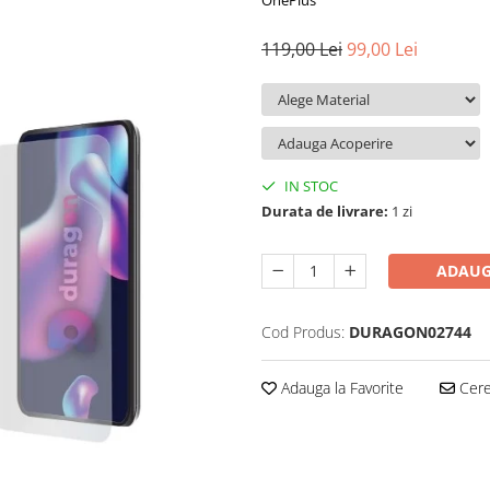
OnePlus
119,00 Lei
99,00 Lei
IN STOC
Durata de livrare:
1 zi
ADAUG
Cod Produs:
DURAGON02744
Adauga la Favorite
Cere 