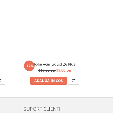
Folie Acer Liquid Z6 Plus
F
-17%
-17%
119,00 Lei
99,00 Lei
ADAUGA IN COS
AD
SUPORT CLIENTI