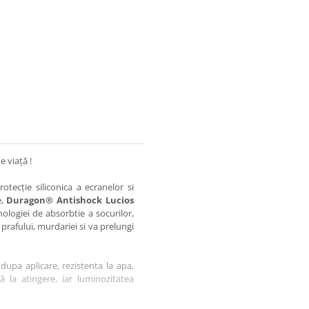
e viață !
otecție siliconica a ecranelor si
e,
Duragon® Antishock Lucios
nologiei de absorbtie a socurilor,
 prafului, murdariei si va prelungi
dupa aplicare, rezistenta la apa,
tă la atingere, iar luminozitatea