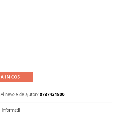
A IN COS
Ai nevoie de ajutor?
0737431800
informatii