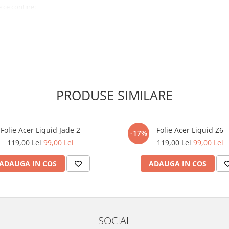
 ce conține:
ă cu modelul menționat în titlul
xperienta anterioara cu produse
PRODUSE SIMILARE
ului te vor ghida pas cu pas catre
tentie sporita in urmatoarele ore
ata, insa dispozitivul va fi complet
Folie Acer Liquid Jade 2
Folie Acer Liquid Z6
-17%
119,00 Lei
99,00 Lei
119,00 Lei
99,00 Lei
elul următor !
ADAUGA IN COS
ADAUGA IN COS
SOCIAL