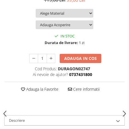
119,00 Lei
99,00 Lei
iQOO
Motorola
Opel
Itel
Nokia
Peugeot
Jolla
OnePlus
Porsche
Kyocera
Oppo
Renault
IN STOC
Lava
Oukitel
Seat
Durata de livrare:
1 zi
Leeco
Plum
Skoda
ADAUGA IN COS
Lenovo
Realme
Ssangyong
Cod Produs:
DURAGON02747
LG
Samsung
Subaru
Ai nevoie de ajutor?
0737431800
Maxwest
Sanko
Suzuki
Meizu
T-Mobile
Tesla
Adauga la Favorite
Cere informatii
Micromax
TCL
Toyota
Microsoft
Tecno
Volkswagen
Motorola
UGEE
Volvo
Descriere
Nio
Ulefone