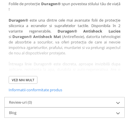
Nokia
Umidigi
Foliile de protecție
Duragon®
spun povestea stilului tău de viață
!
Nothing
verykool
Duragon®
este una dintre cele mai avansate folii de protecție
OnePlus
Vivo
siliconica a ecranelor si suprafetelor tactile. Disponibila în 2
Oppo
Vodafone
variante regenerabile,
Duragon® Antishock Lucios
si
Duragon® Antishock Mat
(Antireflexie), datorita tehnologiei
Orange
Wacom
de absorbtie a socurilor, va oferi protecția de care ai nevoie
Oukitel
Xiaomi
impotriva zgarieturilor, prafului, murdariei si va prelungi aspectul
de nou al dispozitivelor protejate.
Palm
Yezz
Întreaga linie Duragon® este discreta, aproape invizibilă dupa
Panasonic
Zamolxe
aplicare, rezistenta la apa, durabila si auto-regenerativa. Are o
Plum
ZTE
sensibilitate ridicată la atingere, iar luminozitatea afișajului este
complet păstrată.
VEZI MAI MULT
Posh
Informatii conformitate produs
Folia Duragon® vine insotita de un kit complet de instalare ce
Qmobile
conține:
Razer
Review-uri
1 x folie display
(0)
1 x șervețel microfibră
Realme
Blog
1 x mini spray gel
Samsung
1 x mini racletă
Fiecare folie este tăiată astfel încât să fie compatibilă cu modelul
Sharp