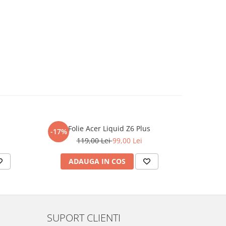
Folie Acer Liquid Z6 Plus
F
-17%
-17%
119,00 Lei
99,00 Lei
ADAUGA IN COS
AD
SUPORT CLIENTI