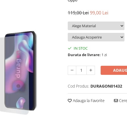
Oppo
119,00 Lei
99,00 Lei
IN STOC
Durata de livrare:
1 zi
ADAUG
Cod Produs:
DURAGON01432
Adauga la Favorite
Cere 