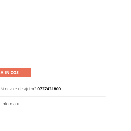
A IN COS
Ai nevoie de ajutor?
0737431800
informatii