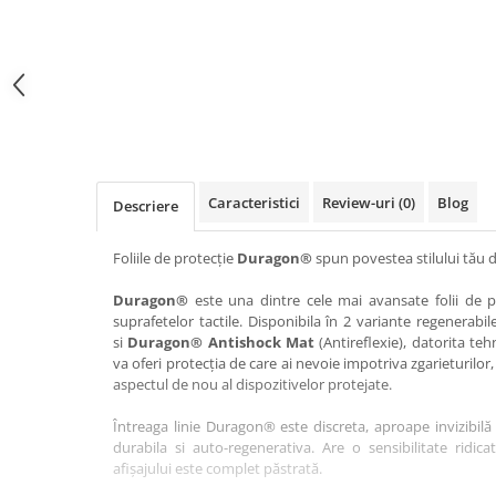
Haier
Huawei
Lexus
Skmei
Honor
HUION
Maserati
Suunto
HP
Icemobile
Mazda
The iHealth
HTC
Infinix
Mercedes-Benz
vivo
Huawei
itel
MG
Xiaomi
Icemobile
Lenovo
Mini Cooper
Caracteristici
Review-uri
(0)
Blog
Descriere
Infinix
LG
Mitsubishi
Intex
Microsoft
Nissan
Foliile de protecție
Duragon®
spun povestea stilului tău d
iQOO
Motorola
Opel
Duragon®
este una dintre cele mai avansate folii de pr
suprafetelor tactile. Disponibila în 2 variante regenerabil
Itel
Nokia
Peugeot
si
Duragon® Antishock Mat
(Antireflexie), datorita teh
Jolla
OnePlus
Porsche
va oferi protecția de care ai nevoie impotriva zgarieturilor,
aspectul de nou al dispozitivelor protejate.
Kyocera
Oppo
Renault
Întreaga linie Duragon® este discreta, aproape invizibilă 
Lava
Oukitel
Seat
durabila si auto-regenerativa. Are o sensibilitate ridica
Leeco
Plum
Skoda
afișajului este complet păstrată.