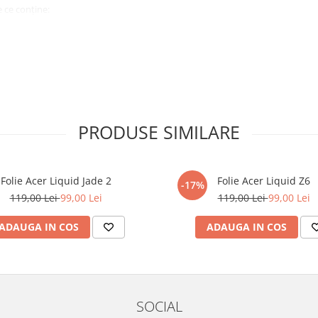
 ce conține:
ă cu modelul menționat în titlul
xperienta anterioara cu produse
PRODUSE SIMILARE
ului te vor ghida pas cu pas catre
tentie sporita in urmatoarele ore
ata, insa dispozitivul va fi complet
Folie Acer Liquid Jade 2
Folie Acer Liquid Z6
-17%
119,00 Lei
99,00 Lei
119,00 Lei
99,00 Lei
elul următor !
ADAUGA IN COS
ADAUGA IN COS
SOCIAL