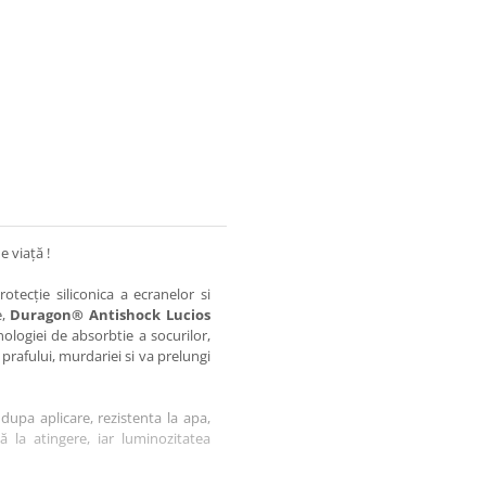
e viață !
otecție siliconica a ecranelor si
e,
Duragon® Antishock Lucios
nologiei de absorbtie a socurilor,
 prafului, murdariei si va prelungi
dupa aplicare, rezistenta la apa,
tă la atingere, iar luminozitatea