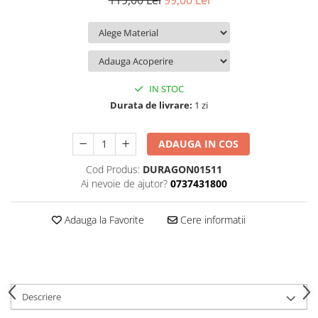
119,00 Lei
99,00 Lei
iQOO
Motorola
Opel
Itel
Nokia
Peugeot
Jolla
OnePlus
Porsche
Kyocera
Oppo
Renault
IN STOC
Lava
Oukitel
Seat
Durata de livrare:
1 zi
Leeco
Plum
Skoda
ADAUGA IN COS
Lenovo
Realme
Ssangyong
Cod Produs:
DURAGON01511
LG
Samsung
Subaru
Ai nevoie de ajutor?
0737431800
Maxwest
Sanko
Suzuki
Meizu
T-Mobile
Tesla
Adauga la Favorite
Cere informatii
Micromax
TCL
Toyota
Microsoft
Tecno
Volkswagen
Motorola
UGEE
Volvo
Descriere
Nio
Ulefone