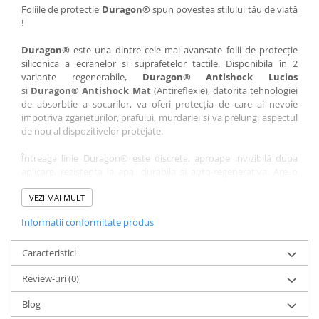
Nokia
Umidigi
Foliile de protecție
Duragon®
spun povestea stilului tău de viață
!
Nothing
verykool
Duragon®
este una dintre cele mai avansate folii de protecție
OnePlus
Vivo
siliconica a ecranelor si suprafetelor tactile. Disponibila în 2
Oppo
Vodafone
variante regenerabile,
Duragon® Antishock Lucios
si
Duragon® Antishock Mat
(Antireflexie), datorita tehnologiei
Orange
Wacom
de absorbtie a socurilor, va oferi protecția de care ai nevoie
Oukitel
Xiaomi
impotriva zgarieturilor, prafului, murdariei si va prelungi aspectul
de nou al dispozitivelor protejate.
Palm
Yezz
Întreaga linie Duragon® este discreta, aproape invizibilă dupa
Panasonic
Zamolxe
aplicare, rezistenta la apa, durabila si auto-regenerativa. Are o
Plum
ZTE
sensibilitate ridicată la atingere, iar luminozitatea afișajului este
complet păstrată.
VEZI MAI MULT
Posh
Informatii conformitate produs
Folia Duragon® vine insotita de un kit complet de instalare ce
Qmobile
conține:
Razer
Caracteristici
1 x folie display
1 x șervețel microfibră
Realme
Review-uri
(0)
1 x mini spray gel
Samsung
1 x mini racletă
Blog
Fiecare folie este tăiată astfel încât să fie compatibilă cu modelul
Sharp