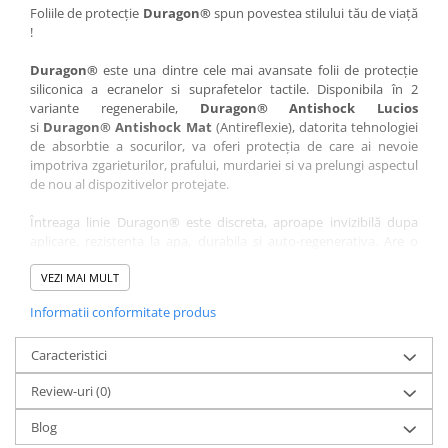
Nokia
Umidigi
Foliile de protecție
Duragon®
spun povestea stilului tău de viață
!
Nothing
verykool
Duragon®
este una dintre cele mai avansate folii de protecție
OnePlus
Vivo
siliconica a ecranelor si suprafetelor tactile. Disponibila în 2
Oppo
Vodafone
variante regenerabile,
Duragon® Antishock Lucios
si
Duragon® Antishock Mat
(Antireflexie), datorita tehnologiei
Orange
Wacom
de absorbtie a socurilor, va oferi protecția de care ai nevoie
Oukitel
Xiaomi
impotriva zgarieturilor, prafului, murdariei si va prelungi aspectul
de nou al dispozitivelor protejate.
Palm
Yezz
Întreaga linie Duragon® este discreta, aproape invizibilă dupa
Panasonic
Zamolxe
aplicare, rezistenta la apa, durabila si auto-regenerativa. Are o
Plum
ZTE
sensibilitate ridicată la atingere, iar luminozitatea afișajului este
complet păstrată.
VEZI MAI MULT
Posh
Informatii conformitate produs
Folia Duragon® vine insotita de un kit complet de instalare ce
Qmobile
conține:
Razer
Caracteristici
1 x folie display
1 x șervețel microfibră
Realme
Review-uri
(0)
1 x mini spray gel
Samsung
1 x mini racletă
Blog
Fiecare folie este tăiată astfel încât să fie compatibilă cu modelul
Sharp