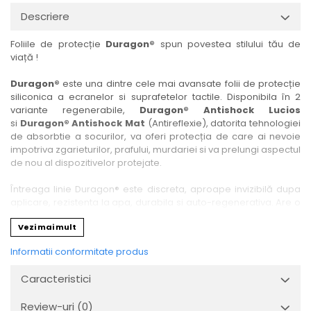
Nokia
Umidigi
Descriere
Nothing
verykool
Foliile de protecție
Duragon®
spun povestea stilului tău de
OnePlus
Vivo
viață !
Oppo
Vodafone
Duragon®
este una dintre cele mai avansate folii de protecție
Orange
Wacom
siliconica a ecranelor si suprafetelor tactile. Disponibila în 2
variante regenerabile,
Duragon® Antishock Lucios
Oukitel
Xiaomi
si
Duragon® Antishock Mat
(Antireflexie), datorita tehnologiei
Palm
Yezz
de absorbtie a socurilor, va oferi protecția de care ai nevoie
impotriva zgarieturilor, prafului, murdariei si va prelungi aspectul
Panasonic
Zamolxe
de nou al dispozitivelor protejate.
Plum
ZTE
Întreaga linie Duragon® este discreta, aproape invizibilă dupa
Posh
aplicare, rezistenta la apa, durabila si auto-regenerativa. Are o
sensibilitate ridicată la atingere, iar luminozitatea afișajului este
Qmobile
Vezi mai mult
complet păstrată.
Razer
Informatii conformitate produs
Folia Duragon® vine insotita de un kit complet de instalare ce
Realme
conține:
Caracteristici
1 x folie display
Samsung
1 x șervețel microfibră
Review-uri
(0)
Sharp
1 x mini spray gel