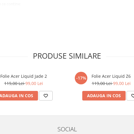
 ce conține:
ă cu modelul menționat în titlul
xperienta anterioara cu produse
PRODUSE SIMILARE
ului te vor ghida pas cu pas catre
tentie sporita in urmatoarele ore
ata, insa dispozitivul va fi complet
Folie Acer Liquid Jade 2
Folie Acer Liquid Z6
-17%
119,00 Lei
99,00 Lei
119,00 Lei
99,00 Lei
elul următor !
ADAUGA IN COS
ADAUGA IN COS
SOCIAL