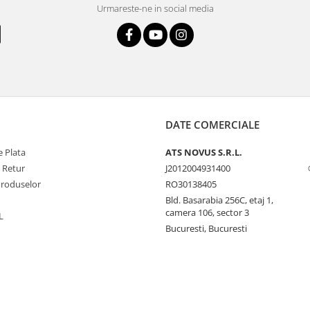
Urmareste-ne in social media
DATE COMERCIALE
 Plata
ATS NOVUS S.R.L.
e Retur
J2012004931400
Produselor
RO30138405
Bld. Basarabia 256C, etaj 1,
camera 106, sector 3
L
Bucuresti, Bucuresti