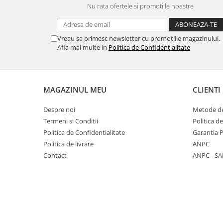
Nu rata ofertele si promotiile noastre
Panasonic
Zamolxe
Plum
ZTE
Vreau sa primesc newsletter cu promotiile magazinului.
Posh
Afla mai multe in
Politica de Confidentialitate
Qmobile
Razer
Realme
MAGAZINUL MEU
CLIENTI
Samsung
Despre noi
Metode de
Sharp
Termeni si Conditii
Politica d
Sonim
Politica de Confidentialitate
Garantia 
Politica de livrare
ANPC
Sony
Contact
ANPC - SA
T-mobile
TCL
Tecno
Ulefone