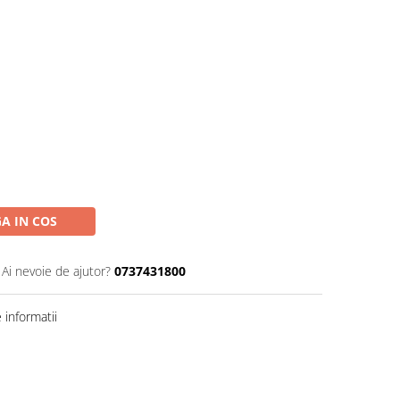
A IN COS
Ai nevoie de ajutor?
0737431800
informatii