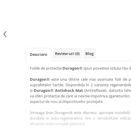
Haier
Huawei
Lexus
Skmei
Honor
HUION
Maserati
Suunto
HP
Icemobile
Mazda
The iHealth
HTC
Infinix
Mercedes-Benz
vivo
Huawei
itel
MG
Xiaomi
Icemobile
Lenovo
Mini Cooper
Review-uri
(0)
Blog
Descriere
Infinix
LG
Mitsubishi
Intex
Microsoft
Nissan
Foliile de protecție
Duragon®
spun povestea stilului tău d
iQOO
Motorola
Opel
Duragon®
este una dintre cele mai avansate folii de pr
suprafetelor tactile. Disponibila în 2 variante regenerabil
Itel
Nokia
Peugeot
si
Duragon® Antishock Mat
(Antireflexie), datorita teh
Jolla
OnePlus
Porsche
va oferi protecția de care ai nevoie impotriva zgarieturilor,
aspectul de nou al dispozitivelor protejate.
Kyocera
Oppo
Renault
Întreaga linie Duragon® este discreta, aproape invizibilă 
Lava
Oukitel
Seat
durabila si auto-regenerativa. Are o sensibilitate ridica
Leeco
Plum
Skoda
afișajului este complet păstrată.