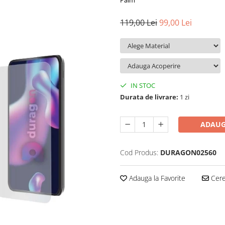
Palm
119,00 Lei
99,00 Lei
IN STOC
Durata de livrare:
1 zi
ADAUG
Cod Produs:
DURAGON02560
Adauga la Favorite
Cere 