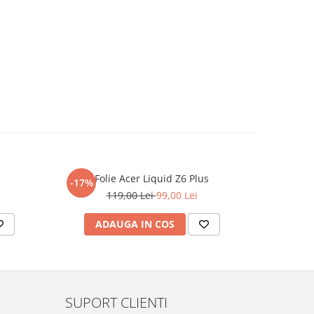
Folie Acer Liquid Z6 Plus
F
-17%
-17%
119,00 Lei
99,00 Lei
ADAUGA IN COS
AD
SUPORT CLIENTI