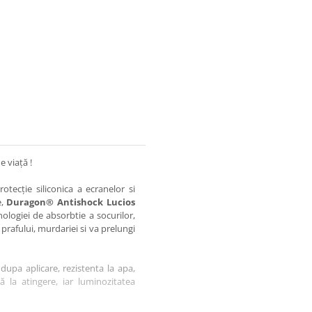
e viață !
otecție siliconica a ecranelor si
e,
Duragon® Antishock Lucios
nologiei de absorbtie a socurilor,
 prafului, murdariei si va prelungi
dupa aplicare, rezistenta la apa,
tă la atingere, iar luminozitatea