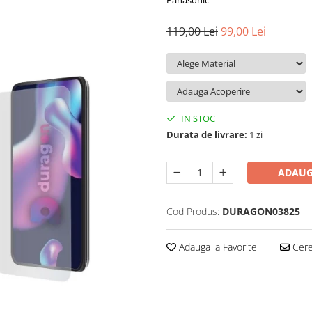
Panasonic
119,00 Lei
99,00 Lei
IN STOC
Durata de livrare:
1 zi
ADAUG
Cod Produs:
DURAGON03825
Adauga la Favorite
Cere 