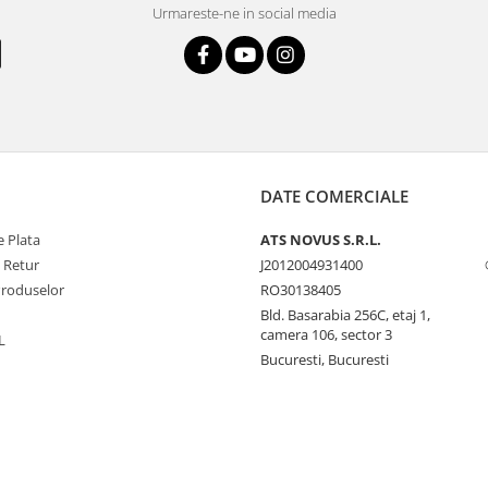
Urmareste-ne in social media
DATE COMERCIALE
 Plata
ATS NOVUS S.R.L.
e Retur
J2012004931400
Produselor
RO30138405
Bld. Basarabia 256C, etaj 1,
camera 106, sector 3
L
Bucuresti, Bucuresti