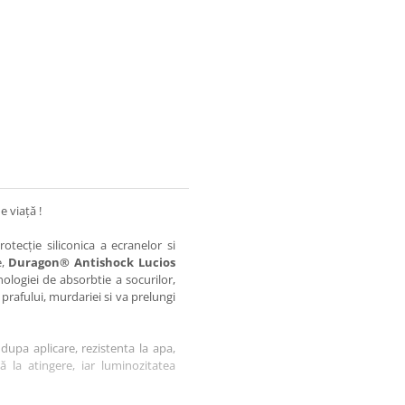
e viață !
otecție siliconica a ecranelor si
e,
Duragon® Antishock Lucios
nologiei de absorbtie a socurilor,
 prafului, murdariei si va prelungi
dupa aplicare, rezistenta la apa,
tă la atingere, iar luminozitatea