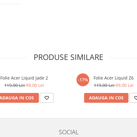
 ce conține:
ă cu modelul menționat în titlul
xperienta anterioara cu produse
PRODUSE SIMILARE
ului te vor ghida pas cu pas catre
tentie sporita in urmatoarele ore
ata, insa dispozitivul va fi complet
Folie Acer Liquid Jade 2
Folie Acer Liquid Z6
-17%
119,00 Lei
99,00 Lei
119,00 Lei
99,00 Lei
elul următor !
ADAUGA IN COS
ADAUGA IN COS
SOCIAL