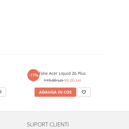
Folie Acer Liquid Z6 Plus
F
-17%
-17%
119,00 Lei
99,00 Lei
ADAUGA IN COS
AD
SUPORT CLIENTI