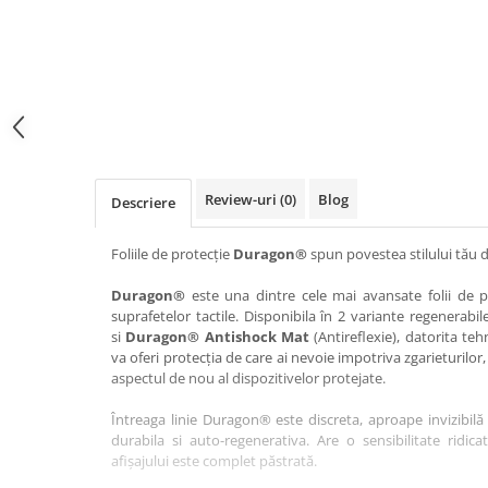
Haier
Huawei
Lexus
Skmei
Honor
HUION
Maserati
Suunto
HP
Icemobile
Mazda
The iHealth
HTC
Infinix
Mercedes-Benz
vivo
Huawei
itel
MG
Xiaomi
Icemobile
Lenovo
Mini Cooper
Review-uri
(0)
Blog
Descriere
Infinix
LG
Mitsubishi
Intex
Microsoft
Nissan
Foliile de protecție
Duragon®
spun povestea stilului tău d
iQOO
Motorola
Opel
Duragon®
este una dintre cele mai avansate folii de pr
suprafetelor tactile. Disponibila în 2 variante regenerabil
Itel
Nokia
Peugeot
si
Duragon® Antishock Mat
(Antireflexie), datorita teh
Jolla
OnePlus
Porsche
va oferi protecția de care ai nevoie impotriva zgarieturilor,
aspectul de nou al dispozitivelor protejate.
Kyocera
Oppo
Renault
Întreaga linie Duragon® este discreta, aproape invizibilă 
Lava
Oukitel
Seat
durabila si auto-regenerativa. Are o sensibilitate ridica
Leeco
Plum
Skoda
afișajului este complet păstrată.