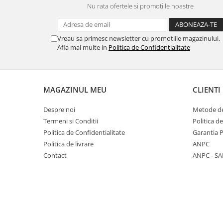
Nu rata ofertele si promotiile noastre
Panasonic
Zamolxe
Plum
ZTE
Vreau sa primesc newsletter cu promotiile magazinului.
Posh
Afla mai multe in
Politica de Confidentialitate
Qmobile
Razer
Realme
MAGAZINUL MEU
CLIENTI
Samsung
Despre noi
Metode de
Sharp
Termeni si Conditii
Politica d
Sonim
Politica de Confidentialitate
Garantia 
Politica de livrare
ANPC
Sony
Contact
ANPC - SA
T-mobile
TCL
Tecno
Ulefone