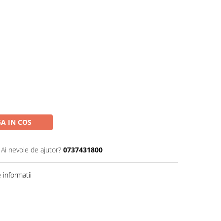
A IN COS
Ai nevoie de ajutor?
0737431800
informatii