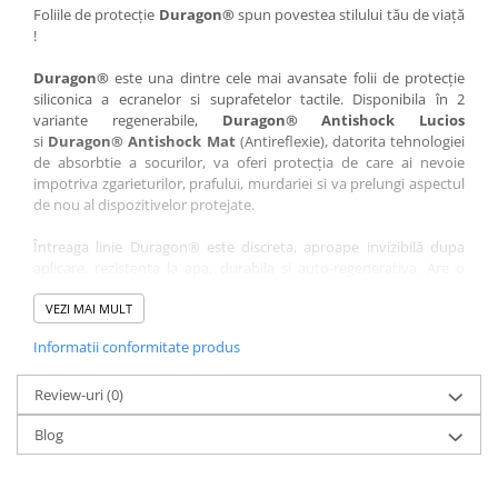
Nokia
Umidigi
Foliile de protecție
Duragon®
spun povestea stilului tău de viață
!
Nothing
verykool
Duragon®
este una dintre cele mai avansate folii de protecție
OnePlus
Vivo
siliconica a ecranelor si suprafetelor tactile. Disponibila în 2
Oppo
Vodafone
variante regenerabile,
Duragon® Antishock Lucios
si
Duragon® Antishock Mat
(Antireflexie), datorita tehnologiei
Orange
Wacom
de absorbtie a socurilor, va oferi protecția de care ai nevoie
Oukitel
Xiaomi
impotriva zgarieturilor, prafului, murdariei si va prelungi aspectul
de nou al dispozitivelor protejate.
Palm
Yezz
Întreaga linie Duragon® este discreta, aproape invizibilă dupa
Panasonic
Zamolxe
aplicare, rezistenta la apa, durabila si auto-regenerativa. Are o
Plum
ZTE
sensibilitate ridicată la atingere, iar luminozitatea afișajului este
complet păstrată.
VEZI MAI MULT
Posh
Informatii conformitate produs
Folia Duragon® vine insotita de un kit complet de instalare ce
Qmobile
conține:
Razer
Review-uri
1 x folie display
(0)
1 x șervețel microfibră
Realme
Blog
1 x mini spray gel
Samsung
1 x mini racletă
Fiecare folie este tăiată astfel încât să fie compatibilă cu modelul
Sharp