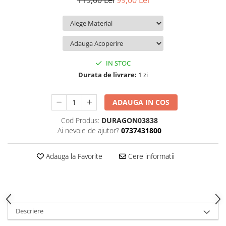
119,00 Lei
99,00 Lei
iQOO
Motorola
Opel
Itel
Nokia
Peugeot
Jolla
OnePlus
Porsche
Kyocera
Oppo
Renault
IN STOC
Lava
Oukitel
Seat
Durata de livrare:
1 zi
Leeco
Plum
Skoda
ADAUGA IN COS
Lenovo
Realme
Ssangyong
Cod Produs:
DURAGON03838
LG
Samsung
Subaru
Ai nevoie de ajutor?
0737431800
Maxwest
Sanko
Suzuki
Meizu
T-Mobile
Tesla
Adauga la Favorite
Cere informatii
Micromax
TCL
Toyota
Microsoft
Tecno
Volkswagen
Motorola
UGEE
Volvo
Descriere
Nio
Ulefone