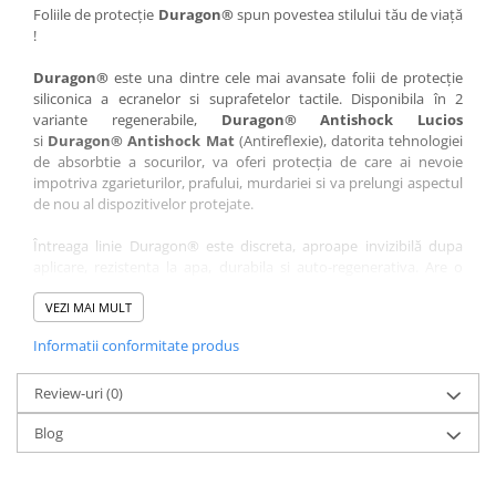
Nokia
Umidigi
Foliile de protecție
Duragon®
spun povestea stilului tău de viață
!
Nothing
verykool
Duragon®
este una dintre cele mai avansate folii de protecție
OnePlus
Vivo
siliconica a ecranelor si suprafetelor tactile. Disponibila în 2
Oppo
Vodafone
variante regenerabile,
Duragon® Antishock Lucios
si
Duragon® Antishock Mat
(Antireflexie), datorita tehnologiei
Orange
Wacom
de absorbtie a socurilor, va oferi protecția de care ai nevoie
Oukitel
Xiaomi
impotriva zgarieturilor, prafului, murdariei si va prelungi aspectul
de nou al dispozitivelor protejate.
Palm
Yezz
Întreaga linie Duragon® este discreta, aproape invizibilă dupa
Panasonic
Zamolxe
aplicare, rezistenta la apa, durabila si auto-regenerativa. Are o
Plum
ZTE
sensibilitate ridicată la atingere, iar luminozitatea afișajului este
complet păstrată.
VEZI MAI MULT
Posh
Informatii conformitate produs
Folia Duragon® vine insotita de un kit complet de instalare ce
Qmobile
conține:
Razer
Review-uri
1 x folie display
(0)
1 x șervețel microfibră
Realme
Blog
1 x mini spray gel
Samsung
1 x mini racletă
Fiecare folie este tăiată astfel încât să fie compatibilă cu modelul
Sharp