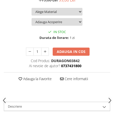
119,00 Lei
99,00 Lei
iQOO
Motorola
Opel
Itel
Nokia
Peugeot
Jolla
OnePlus
Porsche
Kyocera
Oppo
Renault
IN STOC
Lava
Oukitel
Seat
Durata de livrare:
1 zi
Leeco
Plum
Skoda
ADAUGA IN COS
Lenovo
Realme
Ssangyong
Cod Produs:
DURAGON03842
LG
Samsung
Subaru
Ai nevoie de ajutor?
0737431800
Maxwest
Sanko
Suzuki
Meizu
T-Mobile
Tesla
Adauga la Favorite
Cere informatii
Micromax
TCL
Toyota
Microsoft
Tecno
Volkswagen
Motorola
UGEE
Volvo
Descriere
Nio
Ulefone