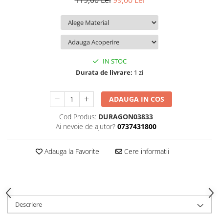
119,00 Lei
99,00 Lei
iQOO
Motorola
Opel
Itel
Nokia
Peugeot
Jolla
OnePlus
Porsche
Kyocera
Oppo
Renault
IN STOC
Lava
Oukitel
Seat
Durata de livrare:
1 zi
Leeco
Plum
Skoda
ADAUGA IN COS
Lenovo
Realme
Ssangyong
Cod Produs:
DURAGON03833
LG
Samsung
Subaru
Ai nevoie de ajutor?
0737431800
Maxwest
Sanko
Suzuki
Meizu
T-Mobile
Tesla
Adauga la Favorite
Cere informatii
Micromax
TCL
Toyota
Microsoft
Tecno
Volkswagen
Motorola
UGEE
Volvo
Descriere
Nio
Ulefone