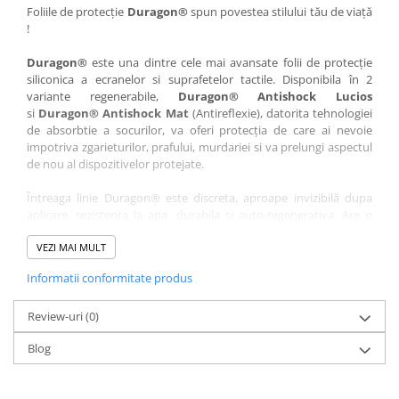
Nokia
Umidigi
Foliile de protecție
Duragon®
spun povestea stilului tău de viață
!
Nothing
verykool
Duragon®
este una dintre cele mai avansate folii de protecție
OnePlus
Vivo
siliconica a ecranelor si suprafetelor tactile. Disponibila în 2
Oppo
Vodafone
variante regenerabile,
Duragon® Antishock Lucios
si
Duragon® Antishock Mat
(Antireflexie), datorita tehnologiei
Orange
Wacom
de absorbtie a socurilor, va oferi protecția de care ai nevoie
Oukitel
Xiaomi
impotriva zgarieturilor, prafului, murdariei si va prelungi aspectul
de nou al dispozitivelor protejate.
Palm
Yezz
Întreaga linie Duragon® este discreta, aproape invizibilă dupa
Panasonic
Zamolxe
aplicare, rezistenta la apa, durabila si auto-regenerativa. Are o
Plum
ZTE
sensibilitate ridicată la atingere, iar luminozitatea afișajului este
complet păstrată.
VEZI MAI MULT
Posh
Informatii conformitate produs
Folia Duragon® vine insotita de un kit complet de instalare ce
Qmobile
conține:
Razer
Review-uri
1 x folie display
(0)
1 x șervețel microfibră
Realme
Blog
1 x mini spray gel
Samsung
1 x mini racletă
Fiecare folie este tăiată astfel încât să fie compatibilă cu modelul
Sharp