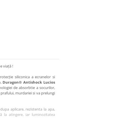
e viață !
otecție siliconica a ecranelor si
e,
Duragon® Antishock Lucios
nologiei de absorbtie a socurilor,
 prafului, murdariei si va prelungi
dupa aplicare, rezistenta la apa,
tă la atingere, iar luminozitatea