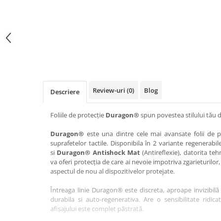
Haier
Huawei
Lexus
Skmei
Honor
HUION
Maserati
Suunto
HP
Icemobile
Mazda
The iHealth
HTC
Infinix
Mercedes-Benz
vivo
Huawei
itel
MG
Xiaomi
Icemobile
Lenovo
Mini Cooper
Review-uri
(0)
Blog
Descriere
Infinix
LG
Mitsubishi
Intex
Microsoft
Nissan
Foliile de protecție
Duragon®
spun povestea stilului tău d
iQOO
Motorola
Opel
Duragon®
este una dintre cele mai avansate folii de pr
suprafetelor tactile. Disponibila în 2 variante regenerabil
Itel
Nokia
Peugeot
si
Duragon® Antishock Mat
(Antireflexie), datorita teh
Jolla
OnePlus
Porsche
va oferi protecția de care ai nevoie impotriva zgarieturilor,
aspectul de nou al dispozitivelor protejate.
Kyocera
Oppo
Renault
Întreaga linie Duragon® este discreta, aproape invizibilă 
Lava
Oukitel
Seat
durabila si auto-regenerativa. Are o sensibilitate ridica
Leeco
Plum
Skoda
afișajului este complet păstrată.