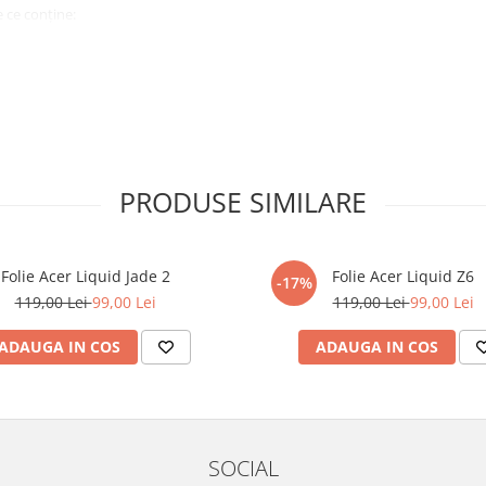
 ce conține:
ă cu modelul menționat în titlul
xperienta anterioara cu produse
PRODUSE SIMILARE
ului te vor ghida pas cu pas catre
tentie sporita in urmatoarele ore
ata, insa dispozitivul va fi complet
Folie Acer Liquid Jade 2
Folie Acer Liquid Z6
-17%
119,00 Lei
99,00 Lei
119,00 Lei
99,00 Lei
elul următor !
ADAUGA IN COS
ADAUGA IN COS
SOCIAL