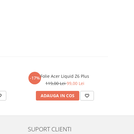
Folie Acer Liquid Z6 Plus
F
-17%
-17%
119,00 Lei
99,00 Lei
ADAUGA IN COS
AD
SUPORT CLIENTI