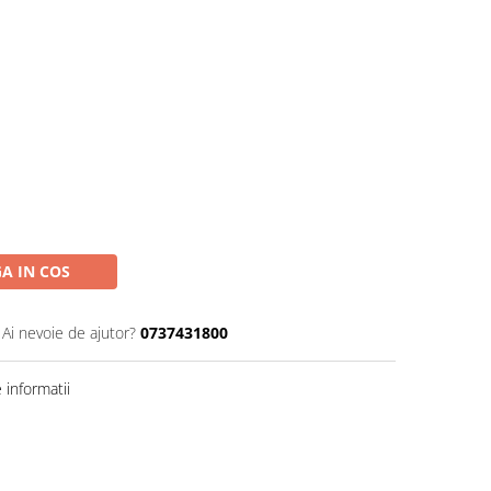
A IN COS
Ai nevoie de ajutor?
0737431800
informatii