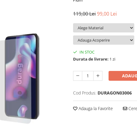
Plum
119,00 Lei
99,00 Lei
IN STOC
Durata de livrare:
1 zi
ADAUG
Cod Produs:
DURAGON03006
Adauga la Favorite
Cere 