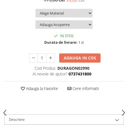
119,00 Lei
99,00 Lei
iQOO
Motorola
Opel
Itel
Nokia
Peugeot
Jolla
OnePlus
Porsche
Kyocera
Oppo
Renault
IN STOC
Lava
Oukitel
Seat
Durata de livrare:
1 zi
Leeco
Plum
Skoda
ADAUGA IN COS
Lenovo
Realme
Ssangyong
Cod Produs:
DURAGON02990
LG
Samsung
Subaru
Ai nevoie de ajutor?
0737431800
Maxwest
Sanko
Suzuki
Meizu
T-Mobile
Tesla
Adauga la Favorite
Cere informatii
Micromax
TCL
Toyota
Microsoft
Tecno
Volkswagen
Motorola
UGEE
Volvo
Descriere
Nio
Ulefone