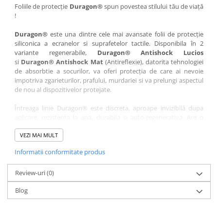
Nokia
Umidigi
Foliile de protecție
Duragon®
spun povestea stilului tău de viață
!
Nothing
verykool
Duragon®
este una dintre cele mai avansate folii de protecție
OnePlus
Vivo
siliconica a ecranelor si suprafetelor tactile. Disponibila în 2
Oppo
Vodafone
variante regenerabile,
Duragon® Antishock Lucios
si
Duragon® Antishock Mat
(Antireflexie), datorita tehnologiei
Orange
Wacom
de absorbtie a socurilor, va oferi protecția de care ai nevoie
Oukitel
Xiaomi
impotriva zgarieturilor, prafului, murdariei si va prelungi aspectul
de nou al dispozitivelor protejate.
Palm
Yezz
Întreaga linie Duragon® este discreta, aproape invizibilă dupa
Panasonic
Zamolxe
aplicare, rezistenta la apa, durabila si auto-regenerativa. Are o
Plum
ZTE
sensibilitate ridicată la atingere, iar luminozitatea afișajului este
complet păstrată.
VEZI MAI MULT
Posh
Informatii conformitate produs
Folia Duragon® vine insotita de un kit complet de instalare ce
Qmobile
conține:
Razer
Review-uri
1 x folie display
(0)
1 x șervețel microfibră
Realme
Blog
1 x mini spray gel
Samsung
1 x mini racletă
Fiecare folie este tăiată astfel încât să fie compatibilă cu modelul
Sharp