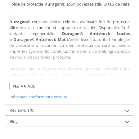
Nokia
Umidigi
Foliile de protecție
Duragon®
spun povestea stilului tău de viață
!
Nothing
verykool
Duragon®
este una dintre cele mai avansate folii de protecție
OnePlus
Vivo
siliconica a ecranelor si suprafetelor tactile. Disponibila în 2
Oppo
Vodafone
variante regenerabile,
Duragon® Antishock Lucios
si
Duragon® Antishock Mat
(Antireflexie), datorita tehnologiei
Orange
Wacom
de absorbtie a socurilor, va oferi protecția de care ai nevoie
Oukitel
Xiaomi
impotriva zgarieturilor, prafului, murdariei si va prelungi aspectul
de nou al dispozitivelor protejate.
Palm
Yezz
Întreaga linie Duragon® este discreta, aproape invizibilă dupa
Panasonic
Zamolxe
aplicare, rezistenta la apa, durabila si auto-regenerativa. Are o
Plum
ZTE
sensibilitate ridicată la atingere, iar luminozitatea afișajului este
complet păstrată.
VEZI MAI MULT
Posh
Informatii conformitate produs
Folia Duragon® vine insotita de un kit complet de instalare ce
Qmobile
conține:
Razer
Review-uri
1 x folie display
(0)
1 x șervețel microfibră
Realme
Blog
1 x mini spray gel
Samsung
1 x mini racletă
Fiecare folie este tăiată astfel încât să fie compatibilă cu modelul
Sharp