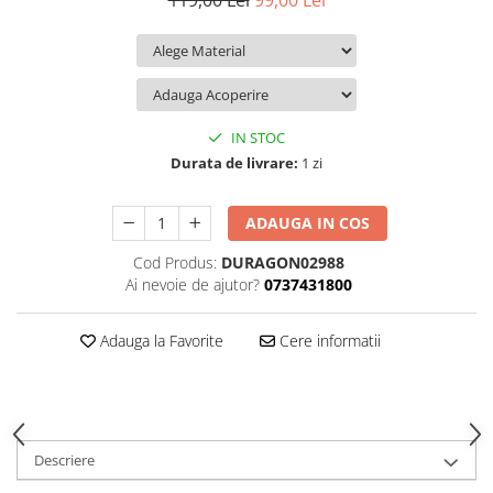
119,00 Lei
99,00 Lei
iQOO
Motorola
Opel
Itel
Nokia
Peugeot
Jolla
OnePlus
Porsche
Kyocera
Oppo
Renault
IN STOC
Lava
Oukitel
Seat
Durata de livrare:
1 zi
Leeco
Plum
Skoda
ADAUGA IN COS
Lenovo
Realme
Ssangyong
Cod Produs:
DURAGON02988
LG
Samsung
Subaru
Ai nevoie de ajutor?
0737431800
Maxwest
Sanko
Suzuki
Meizu
T-Mobile
Tesla
Adauga la Favorite
Cere informatii
Micromax
TCL
Toyota
Microsoft
Tecno
Volkswagen
Motorola
UGEE
Volvo
Descriere
Nio
Ulefone