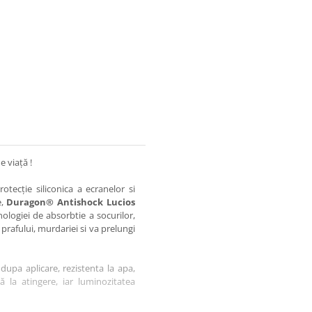
e viață !
otecție siliconica a ecranelor si
e,
Duragon® Antishock Lucios
nologiei de absorbtie a socurilor,
 prafului, murdariei si va prelungi
dupa aplicare, rezistenta la apa,
tă la atingere, iar luminozitatea