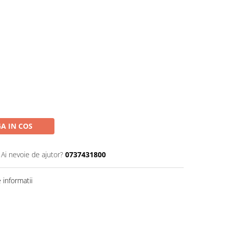
A IN COS
Ai nevoie de ajutor?
0737431800
informatii