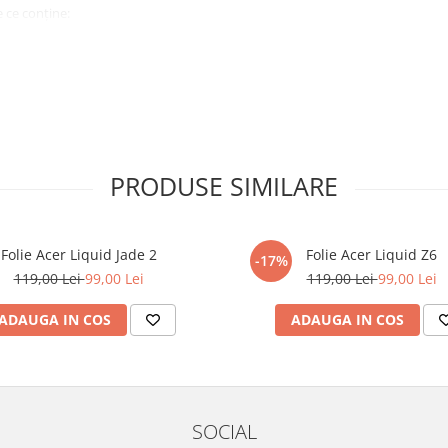
 ce conține:
ă cu modelul menționat în titlul
xperienta anterioara cu produse
PRODUSE SIMILARE
ului te vor ghida pas cu pas catre
tentie sporita in urmatoarele ore
ata, insa dispozitivul va fi complet
Folie Acer Liquid Jade 2
Folie Acer Liquid Z6
-17%
119,00 Lei
99,00 Lei
119,00 Lei
99,00 Lei
elul următor !
ADAUGA IN COS
ADAUGA IN COS
SOCIAL