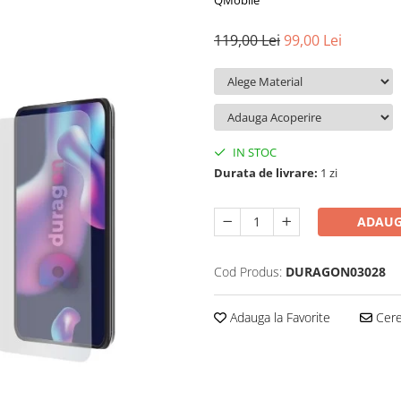
QMobile
119,00 Lei
99,00 Lei
IN STOC
Durata de livrare:
1 zi
ADAUG
Cod Produs:
DURAGON03028
Adauga la Favorite
Cere 