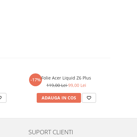
Folie Acer Liquid Z6 Plus
F
-17%
-17%
119,00 Lei
99,00 Lei
ADAUGA IN COS
AD
SUPORT CLIENTI