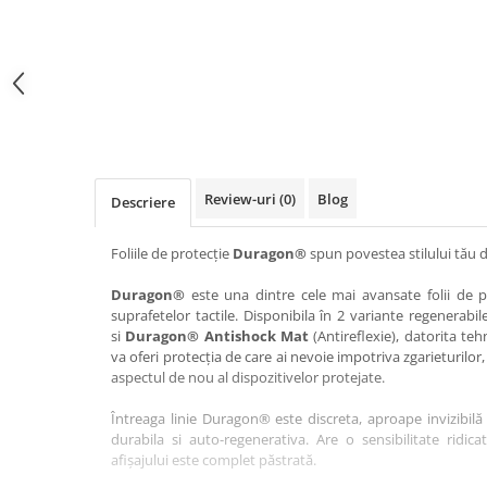
Haier
Huawei
Lexus
Skmei
Honor
HUION
Maserati
Suunto
HP
Icemobile
Mazda
The iHealth
HTC
Infinix
Mercedes-Benz
vivo
Huawei
itel
MG
Xiaomi
Icemobile
Lenovo
Mini Cooper
Review-uri
(0)
Blog
Descriere
Infinix
LG
Mitsubishi
Intex
Microsoft
Nissan
Foliile de protecție
Duragon®
spun povestea stilului tău d
iQOO
Motorola
Opel
Duragon®
este una dintre cele mai avansate folii de pr
suprafetelor tactile. Disponibila în 2 variante regenerabil
Itel
Nokia
Peugeot
si
Duragon® Antishock Mat
(Antireflexie), datorita teh
Jolla
OnePlus
Porsche
va oferi protecția de care ai nevoie impotriva zgarieturilor,
aspectul de nou al dispozitivelor protejate.
Kyocera
Oppo
Renault
Întreaga linie Duragon® este discreta, aproape invizibilă 
Lava
Oukitel
Seat
durabila si auto-regenerativa. Are o sensibilitate ridica
Leeco
Plum
Skoda
afișajului este complet păstrată.