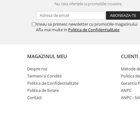
Nu rata ofertele si promotiile noastre
Panasonic
Zamolxe
Plum
ZTE
Vreau sa primesc newsletter cu promotiile magazinului.
Posh
Afla mai multe in
Politica de Confidentialitate
Qmobile
Razer
Realme
MAGAZINUL MEU
CLIENTI
Samsung
Despre noi
Metode de
Sharp
Termeni si Conditii
Politica d
Sonim
Politica de Confidentialitate
Garantia 
Politica de livrare
ANPC
Sony
Contact
ANPC - SA
T-mobile
TCL
Tecno
Ulefone