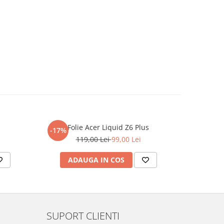
Folie Acer Liquid Z6 Plus
F
-17%
-17%
119,00 Lei
99,00 Lei
ADAUGA IN COS
AD
SUPORT CLIENTI