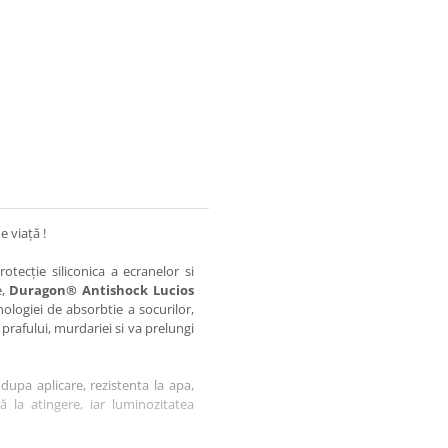
e viață !
otecție siliconica a ecranelor si
e,
Duragon® Antishock Lucios
nologiei de absorbtie a socurilor,
 prafului, murdariei si va prelungi
dupa aplicare, rezistenta la apa,
tă la atingere, iar luminozitatea