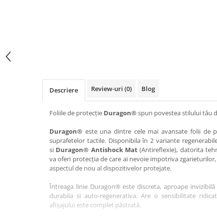
Haier
Huawei
Lexus
Skmei
Honor
HUION
Maserati
Suunto
HP
Icemobile
Mazda
The iHealth
HTC
Infinix
Mercedes-Benz
vivo
Huawei
itel
MG
Xiaomi
Icemobile
Lenovo
Mini Cooper
Review-uri
(0)
Blog
Descriere
Infinix
LG
Mitsubishi
Intex
Microsoft
Nissan
Foliile de protecție
Duragon®
spun povestea stilului tău d
iQOO
Motorola
Opel
Duragon®
este una dintre cele mai avansate folii de pr
suprafetelor tactile. Disponibila în 2 variante regenerabil
Itel
Nokia
Peugeot
si
Duragon® Antishock Mat
(Antireflexie), datorita teh
Jolla
OnePlus
Porsche
va oferi protecția de care ai nevoie impotriva zgarieturilor,
aspectul de nou al dispozitivelor protejate.
Kyocera
Oppo
Renault
Întreaga linie Duragon® este discreta, aproape invizibilă 
Lava
Oukitel
Seat
durabila si auto-regenerativa. Are o sensibilitate ridica
Leeco
Plum
Skoda
afișajului este complet păstrată.