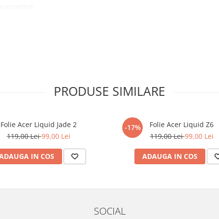
 ce conține:
ă cu modelul menționat în titlul
xperienta anterioara cu produse
PRODUSE SIMILARE
ului te vor ghida pas cu pas catre
tentie sporita in urmatoarele ore
ata, insa dispozitivul va fi complet
Folie Acer Liquid Jade 2
Folie Acer Liquid Z6
-17%
119,00 Lei
99,00 Lei
119,00 Lei
99,00 Lei
elul următor !
ADAUGA IN COS
ADAUGA IN COS
SOCIAL