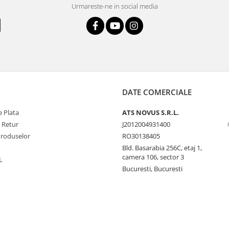
Urmareste-ne in social media
DATE COMERCIALE
 Plata
ATS NOVUS S.R.L.
e Retur
J2012004931400
Produselor
RO30138405
Bld. Basarabia 256C, etaj 1,
camera 106, sector 3
L
Bucuresti, Bucuresti