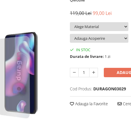
QMobile
119,00 Lei
99,00 Lei
IN STOC
Durata de livrare:
1 zi
ADAUG
Cod Produs:
DURAGON03029
Adauga la Favorite
Cere 