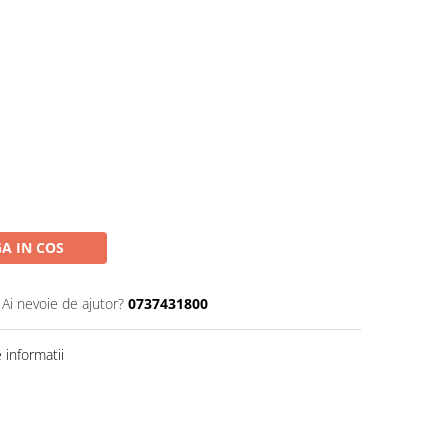
A IN COS
Ai nevoie de ajutor?
0737431800
informatii