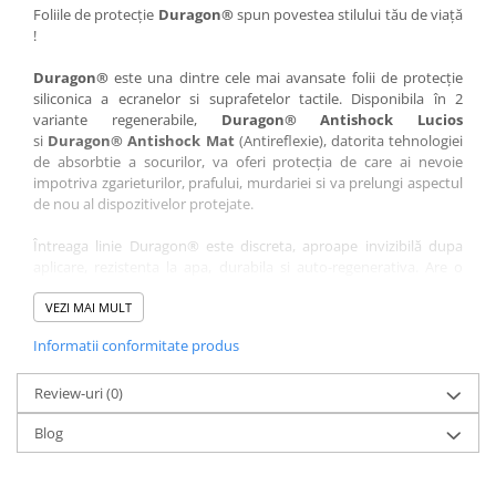
Nokia
Umidigi
Foliile de protecție
Duragon®
spun povestea stilului tău de viață
!
Nothing
verykool
Duragon®
este una dintre cele mai avansate folii de protecție
OnePlus
Vivo
siliconica a ecranelor si suprafetelor tactile. Disponibila în 2
Oppo
Vodafone
variante regenerabile,
Duragon® Antishock Lucios
si
Duragon® Antishock Mat
(Antireflexie), datorita tehnologiei
Orange
Wacom
de absorbtie a socurilor, va oferi protecția de care ai nevoie
Oukitel
Xiaomi
impotriva zgarieturilor, prafului, murdariei si va prelungi aspectul
de nou al dispozitivelor protejate.
Palm
Yezz
Întreaga linie Duragon® este discreta, aproape invizibilă dupa
Panasonic
Zamolxe
aplicare, rezistenta la apa, durabila si auto-regenerativa. Are o
Plum
ZTE
sensibilitate ridicată la atingere, iar luminozitatea afișajului este
complet păstrată.
VEZI MAI MULT
Posh
Informatii conformitate produs
Folia Duragon® vine insotita de un kit complet de instalare ce
Qmobile
conține:
Razer
Review-uri
1 x folie display
(0)
1 x șervețel microfibră
Realme
Blog
1 x mini spray gel
Samsung
1 x mini racletă
Fiecare folie este tăiată astfel încât să fie compatibilă cu modelul
Sharp