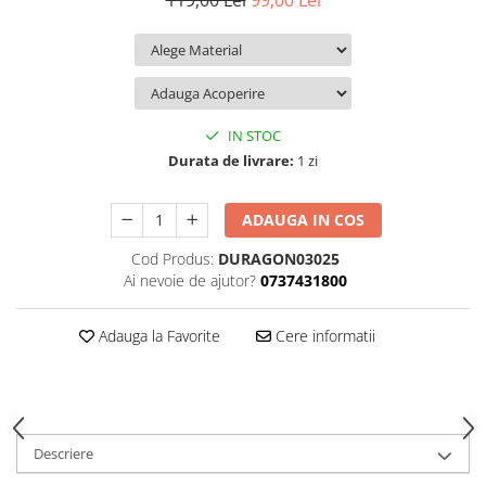
119,00 Lei
99,00 Lei
iQOO
Motorola
Opel
Itel
Nokia
Peugeot
Jolla
OnePlus
Porsche
Kyocera
Oppo
Renault
IN STOC
Lava
Oukitel
Seat
Durata de livrare:
1 zi
Leeco
Plum
Skoda
ADAUGA IN COS
Lenovo
Realme
Ssangyong
Cod Produs:
DURAGON03025
LG
Samsung
Subaru
Ai nevoie de ajutor?
0737431800
Maxwest
Sanko
Suzuki
Meizu
T-Mobile
Tesla
Adauga la Favorite
Cere informatii
Micromax
TCL
Toyota
Microsoft
Tecno
Volkswagen
Motorola
UGEE
Volvo
Descriere
Nio
Ulefone