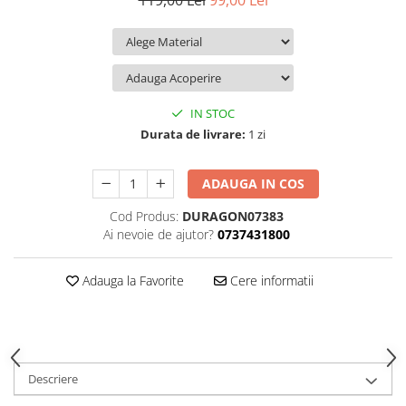
119,00 Lei
99,00 Lei
iQOO
Motorola
Opel
Itel
Nokia
Peugeot
Jolla
OnePlus
Porsche
Kyocera
Oppo
Renault
IN STOC
Lava
Oukitel
Seat
Durata de livrare:
1 zi
Leeco
Plum
Skoda
ADAUGA IN COS
Lenovo
Realme
Ssangyong
Cod Produs:
DURAGON07383
LG
Samsung
Subaru
Ai nevoie de ajutor?
0737431800
Maxwest
Sanko
Suzuki
Meizu
T-Mobile
Tesla
Adauga la Favorite
Cere informatii
Micromax
TCL
Toyota
Microsoft
Tecno
Volkswagen
Motorola
UGEE
Volvo
Descriere
Nio
Ulefone