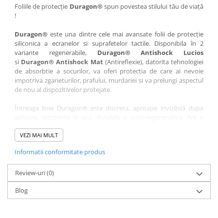
Nokia
Umidigi
Foliile de protecție
Duragon®
spun povestea stilului tău de viață
!
Nothing
verykool
Duragon®
este una dintre cele mai avansate folii de protecție
OnePlus
Vivo
siliconica a ecranelor si suprafetelor tactile. Disponibila în 2
Oppo
Vodafone
variante regenerabile,
Duragon® Antishock Lucios
si
Duragon® Antishock Mat
(Antireflexie), datorita tehnologiei
Orange
Wacom
de absorbtie a socurilor, va oferi protecția de care ai nevoie
Oukitel
Xiaomi
impotriva zgarieturilor, prafului, murdariei si va prelungi aspectul
de nou al dispozitivelor protejate.
Palm
Yezz
Întreaga linie Duragon® este discreta, aproape invizibilă dupa
Panasonic
Zamolxe
aplicare, rezistenta la apa, durabila si auto-regenerativa. Are o
Plum
ZTE
sensibilitate ridicată la atingere, iar luminozitatea afișajului este
complet păstrată.
VEZI MAI MULT
Posh
Informatii conformitate produs
Folia Duragon® vine insotita de un kit complet de instalare ce
Qmobile
conține:
Razer
Review-uri
1 x folie display
(0)
1 x șervețel microfibră
Realme
Blog
1 x mini spray gel
Samsung
1 x mini racletă
Fiecare folie este tăiată astfel încât să fie compatibilă cu modelul
Sharp