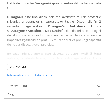
Nokia
Umidigi
Foliile de protecție
Duragon®
spun povestea stilului tău de viață
!
Nothing
verykool
Duragon®
este una dintre cele mai avansate folii de protecție
OnePlus
Vivo
siliconica a ecranelor si suprafetelor tactile. Disponibila în 2
Oppo
Vodafone
variante regenerabile,
Duragon® Antishock Lucios
si
Duragon® Antishock Mat
(Antireflexie), datorita tehnologiei
Orange
Wacom
de absorbtie a socurilor, va oferi protecția de care ai nevoie
Oukitel
Xiaomi
impotriva zgarieturilor, prafului, murdariei si va prelungi aspectul
de nou al dispozitivelor protejate.
Palm
Yezz
Întreaga linie Duragon® este discreta, aproape invizibilă dupa
Panasonic
Zamolxe
aplicare, rezistenta la apa, durabila si auto-regenerativa. Are o
Plum
ZTE
sensibilitate ridicată la atingere, iar luminozitatea afișajului este
complet păstrată.
VEZI MAI MULT
Posh
Informatii conformitate produs
Folia Duragon® vine insotita de un kit complet de instalare ce
Qmobile
conține:
Razer
Review-uri
1 x folie display
(0)
1 x șervețel microfibră
Realme
Blog
1 x mini spray gel
Samsung
1 x mini racletă
Fiecare folie este tăiată astfel încât să fie compatibilă cu modelul
Sharp