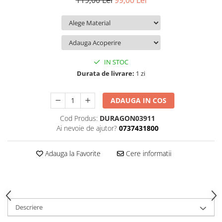
119,00 Lei
99,00 Lei
iQOO
Motorola
Opel
Itel
Nokia
Peugeot
Jolla
OnePlus
Porsche
Kyocera
Oppo
Renault
IN STOC
Lava
Oukitel
Seat
Durata de livrare:
1 zi
Leeco
Plum
Skoda
ADAUGA IN COS
Lenovo
Realme
Ssangyong
Cod Produs:
DURAGON03911
LG
Samsung
Subaru
Ai nevoie de ajutor?
0737431800
Maxwest
Sanko
Suzuki
Meizu
T-Mobile
Tesla
Adauga la Favorite
Cere informatii
Micromax
TCL
Toyota
Microsoft
Tecno
Volkswagen
Motorola
UGEE
Volvo
Descriere
Nio
Ulefone