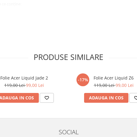
 ce conține:
ă cu modelul menționat în titlul
xperienta anterioara cu produse
PRODUSE SIMILARE
ului te vor ghida pas cu pas catre
tentie sporita in urmatoarele ore
ata, insa dispozitivul va fi complet
Folie Acer Liquid Jade 2
Folie Acer Liquid Z6
-17%
119,00 Lei
99,00 Lei
119,00 Lei
99,00 Lei
elul următor !
ADAUGA IN COS
ADAUGA IN COS
SOCIAL