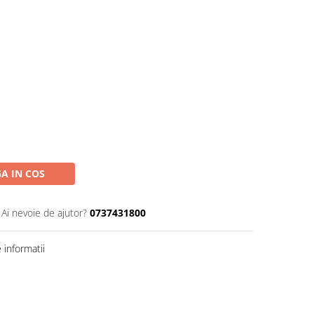
A IN COS
Ai nevoie de ajutor?
0737431800
informatii