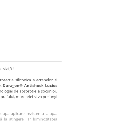
e viață !
otecție siliconica a ecranelor si
e,
Duragon® Antishock Lucios
nologiei de absorbtie a socurilor,
 prafului, murdariei si va prelungi
dupa aplicare, rezistenta la apa,
tă la atingere, iar luminozitatea