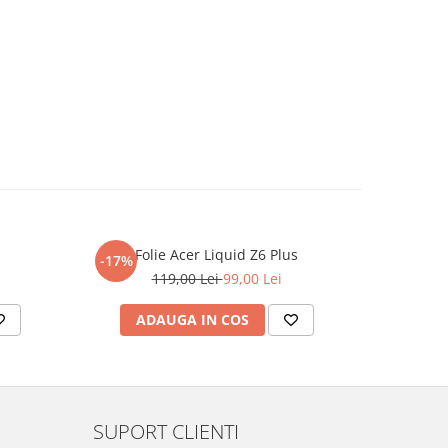
Folie Acer Liquid Z6 Plus
F
-17%
-17%
119,00 Lei
99,00 Lei
ADAUGA IN COS
AD
SUPORT CLIENTI