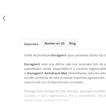
Haier
Huawei
Lexus
Skmei
Honor
HUION
Maserati
Suunto
HP
Icemobile
Mazda
The iHealth
HTC
Infinix
Mercedes-Benz
vivo
Huawei
itel
MG
Xiaomi
Icemobile
Lenovo
Mini Cooper
Review-uri
(0)
Blog
Descriere
Infinix
LG
Mitsubishi
Intex
Microsoft
Nissan
Foliile de protecție
Duragon®
spun povestea stilului tău d
iQOO
Motorola
Opel
Duragon®
este una dintre cele mai avansate folii de pr
suprafetelor tactile. Disponibila în 2 variante regenerabil
Itel
Nokia
Peugeot
si
Duragon® Antishock Mat
(Antireflexie), datorita teh
Jolla
OnePlus
Porsche
va oferi protecția de care ai nevoie impotriva zgarieturilor,
aspectul de nou al dispozitivelor protejate.
Kyocera
Oppo
Renault
Întreaga linie Duragon® este discreta, aproape invizibilă 
Lava
Oukitel
Seat
durabila si auto-regenerativa. Are o sensibilitate ridica
Leeco
Plum
Skoda
afișajului este complet păstrată.