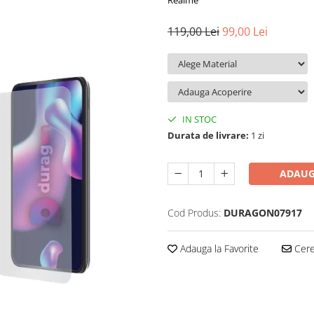
Realme
119,00 Lei
99,00 Lei
IN STOC
Durata de livrare:
1 zi
ADAUG
Cod Produs:
DURAGON07917
Adauga la Favorite
Cere 