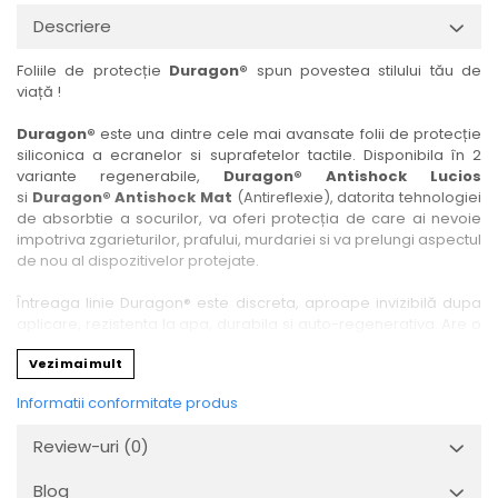
Nokia
Umidigi
Descriere
Nothing
verykool
Foliile de protecție
Duragon®
spun povestea stilului tău de
OnePlus
Vivo
viață !
Oppo
Vodafone
Duragon®
este una dintre cele mai avansate folii de protecție
Orange
Wacom
siliconica a ecranelor si suprafetelor tactile. Disponibila în 2
variante regenerabile,
Duragon® Antishock Lucios
Oukitel
Xiaomi
si
Duragon® Antishock Mat
(Antireflexie), datorita tehnologiei
Palm
Yezz
de absorbtie a socurilor, va oferi protecția de care ai nevoie
impotriva zgarieturilor, prafului, murdariei si va prelungi aspectul
Panasonic
Zamolxe
de nou al dispozitivelor protejate.
Plum
ZTE
Întreaga linie Duragon® este discreta, aproape invizibilă dupa
Posh
aplicare, rezistenta la apa, durabila si auto-regenerativa. Are o
sensibilitate ridicată la atingere, iar luminozitatea afișajului este
Qmobile
Vezi mai mult
complet păstrată.
Razer
Informatii conformitate produs
Folia Duragon® vine insotita de un kit complet de instalare ce
Realme
conține:
Review-uri
(0)
1 x folie display
Samsung
1 x șervețel microfibră
Blog
Sharp
1 x mini spray gel