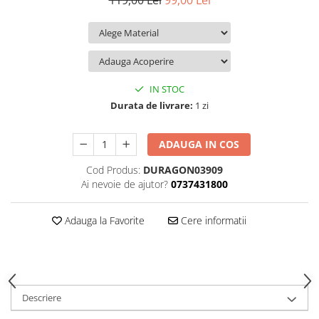
119,00 Lei
99,00 Lei
iQOO
Motorola
Opel
Itel
Nokia
Peugeot
Jolla
OnePlus
Porsche
Kyocera
Oppo
Renault
IN STOC
Lava
Oukitel
Seat
Durata de livrare:
1 zi
Leeco
Plum
Skoda
ADAUGA IN COS
Lenovo
Realme
Ssangyong
Cod Produs:
DURAGON03909
LG
Samsung
Subaru
Ai nevoie de ajutor?
0737431800
Maxwest
Sanko
Suzuki
Meizu
T-Mobile
Tesla
Adauga la Favorite
Cere informatii
Micromax
TCL
Toyota
Microsoft
Tecno
Volkswagen
Motorola
UGEE
Volvo
Descriere
Nio
Ulefone