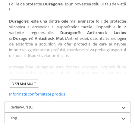
Nokia
Umidigi
Foliile de protecție
Duragon®
spun povestea stilului tău de viață
!
Nothing
verykool
Duragon®
este una dintre cele mai avansate folii de protecție
OnePlus
Vivo
siliconica a ecranelor si suprafetelor tactile. Disponibila în 2
Oppo
Vodafone
variante regenerabile,
Duragon® Antishock Lucios
si
Duragon® Antishock Mat
(Antireflexie), datorita tehnologiei
Orange
Wacom
de absorbtie a socurilor, va oferi protecția de care ai nevoie
Oukitel
Xiaomi
impotriva zgarieturilor, prafului, murdariei si va prelungi aspectul
de nou al dispozitivelor protejate.
Palm
Yezz
Întreaga linie Duragon® este discreta, aproape invizibilă dupa
Panasonic
Zamolxe
aplicare, rezistenta la apa, durabila si auto-regenerativa. Are o
Plum
ZTE
sensibilitate ridicată la atingere, iar luminozitatea afișajului este
complet păstrată.
VEZI MAI MULT
Posh
Informatii conformitate produs
Folia Duragon® vine insotita de un kit complet de instalare ce
Qmobile
conține:
Razer
Review-uri
1 x folie display
(0)
1 x șervețel microfibră
Realme
Blog
1 x mini spray gel
Samsung
1 x mini racletă
Fiecare folie este tăiată astfel încât să fie compatibilă cu modelul
Sharp