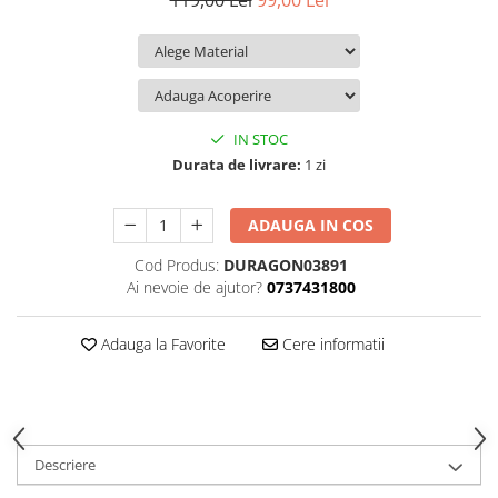
119,00 Lei
99,00 Lei
iQOO
Motorola
Opel
Itel
Nokia
Peugeot
Jolla
OnePlus
Porsche
Kyocera
Oppo
Renault
IN STOC
Lava
Oukitel
Seat
Durata de livrare:
1 zi
Leeco
Plum
Skoda
ADAUGA IN COS
Lenovo
Realme
Ssangyong
Cod Produs:
DURAGON03891
LG
Samsung
Subaru
Ai nevoie de ajutor?
0737431800
Maxwest
Sanko
Suzuki
Meizu
T-Mobile
Tesla
Adauga la Favorite
Cere informatii
Micromax
TCL
Toyota
Microsoft
Tecno
Volkswagen
Motorola
UGEE
Volvo
Descriere
Nio
Ulefone