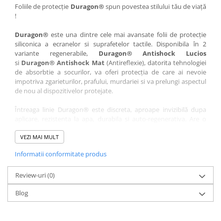
Nokia
Umidigi
Foliile de protecție
Duragon®
spun povestea stilului tău de viață
!
Nothing
verykool
Duragon®
este una dintre cele mai avansate folii de protecție
OnePlus
Vivo
siliconica a ecranelor si suprafetelor tactile. Disponibila în 2
Oppo
Vodafone
variante regenerabile,
Duragon® Antishock Lucios
si
Duragon® Antishock Mat
(Antireflexie), datorita tehnologiei
Orange
Wacom
de absorbtie a socurilor, va oferi protecția de care ai nevoie
Oukitel
Xiaomi
impotriva zgarieturilor, prafului, murdariei si va prelungi aspectul
de nou al dispozitivelor protejate.
Palm
Yezz
Întreaga linie Duragon® este discreta, aproape invizibilă dupa
Panasonic
Zamolxe
aplicare, rezistenta la apa, durabila si auto-regenerativa. Are o
Plum
ZTE
sensibilitate ridicată la atingere, iar luminozitatea afișajului este
complet păstrată.
VEZI MAI MULT
Posh
Informatii conformitate produs
Folia Duragon® vine insotita de un kit complet de instalare ce
Qmobile
conține:
Razer
Review-uri
1 x folie display
(0)
1 x șervețel microfibră
Realme
Blog
1 x mini spray gel
Samsung
1 x mini racletă
Fiecare folie este tăiată astfel încât să fie compatibilă cu modelul
Sharp