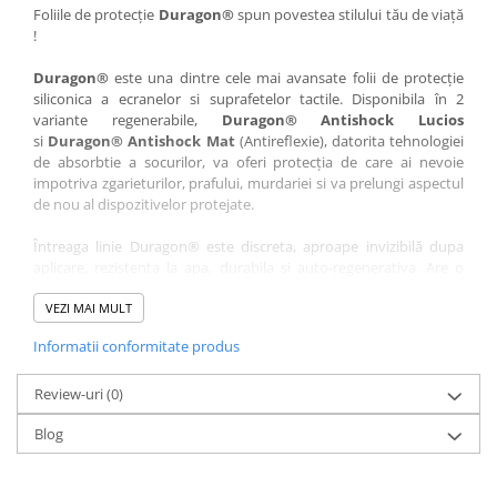
Nokia
Umidigi
Foliile de protecție
Duragon®
spun povestea stilului tău de viață
!
Nothing
verykool
Duragon®
este una dintre cele mai avansate folii de protecție
OnePlus
Vivo
siliconica a ecranelor si suprafetelor tactile. Disponibila în 2
Oppo
Vodafone
variante regenerabile,
Duragon® Antishock Lucios
si
Duragon® Antishock Mat
(Antireflexie), datorita tehnologiei
Orange
Wacom
de absorbtie a socurilor, va oferi protecția de care ai nevoie
Oukitel
Xiaomi
impotriva zgarieturilor, prafului, murdariei si va prelungi aspectul
de nou al dispozitivelor protejate.
Palm
Yezz
Întreaga linie Duragon® este discreta, aproape invizibilă dupa
Panasonic
Zamolxe
aplicare, rezistenta la apa, durabila si auto-regenerativa. Are o
Plum
ZTE
sensibilitate ridicată la atingere, iar luminozitatea afișajului este
complet păstrată.
VEZI MAI MULT
Posh
Informatii conformitate produs
Folia Duragon® vine insotita de un kit complet de instalare ce
Qmobile
conține:
Razer
Review-uri
1 x folie display
(0)
1 x șervețel microfibră
Realme
Blog
1 x mini spray gel
Samsung
1 x mini racletă
Fiecare folie este tăiată astfel încât să fie compatibilă cu modelul
Sharp