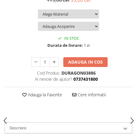
119,00 Lei
99,00 Lei
iQOO
Motorola
Opel
Itel
Nokia
Peugeot
Jolla
OnePlus
Porsche
Kyocera
Oppo
Renault
IN STOC
Lava
Oukitel
Seat
Durata de livrare:
1 zi
Leeco
Plum
Skoda
ADAUGA IN COS
Lenovo
Realme
Ssangyong
Cod Produs:
DURAGON03886
LG
Samsung
Subaru
Ai nevoie de ajutor?
0737431800
Maxwest
Sanko
Suzuki
Meizu
T-Mobile
Tesla
Adauga la Favorite
Cere informatii
Micromax
TCL
Toyota
Microsoft
Tecno
Volkswagen
Motorola
UGEE
Volvo
Descriere
Nio
Ulefone