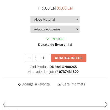
iQOO
Motorola
Opel
119,00 Lei
99,00 Lei
Itel
Nokia
Peugeot
Jolla
OnePlus
Porsche
Kyocera
Oppo
Renault
Lava
Oukitel
Seat
IN STOC
Leeco
Plum
Skoda
Durata de livrare:
1 zi
Lenovo
Realme
Ssangyong
ADAUGA IN COS
LG
Samsung
Subaru
Cod Produs:
DURAGON00265
Maxwest
Sanko
Suzuki
Ai nevoie de ajutor?
0737431800
Meizu
T-Mobile
Tesla
Micromax
TCL
Toyota
Adauga la Favorite
Cere informatii
Microsoft
Tecno
Volkswagen
Motorola
UGEE
Volvo
Nio
Ulefone