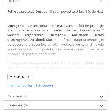
Descriere
Nokia
Umidigi
Nothing
verykool
Foliile de protecție
Duragon®
spun povestea stilului tău de viață
!
OnePlus
Vivo
Oppo
Vodafone
Duragon®
este una dintre cele mai avansate folii de protecție
siliconica a ecranelor si suprafetelor tactile. Disponibila în 2
Orange
Wacom
variante regenerabile,
Duragon® Antishock Lucios
si
Duragon® Antishock Mat
(Antireflexie), datorita tehnologiei
Oukitel
Xiaomi
de absorbtie a socurilor, va oferi protecția de care ai nevoie
Palm
Yezz
impotriva zgarieturilor, prafului, murdariei si va prelungi aspectul
de nou al dispozitivelor protejate.
Panasonic
Zamolxe
Întreaga linie Duragon® este discreta, aproape invizibilă dupa
Plum
ZTE
aplicare, rezistenta la apa, durabila si auto-regenerativa. Are o
Posh
sensibilitate ridicată la atingere, iar luminozitatea afișajului este
complet păstrată.
VEZI MAI MULT
Qmobile
Informatii conformitate produs
Folia Duragon® vine insotita de un kit complet de instalare ce
Razer
conține:
Realme
Caracteristici
1 x folie display
1 x șervețel microfibră
Samsung
Review-uri
(0)
1 x mini spray gel
Sharp
1 x mini racletă