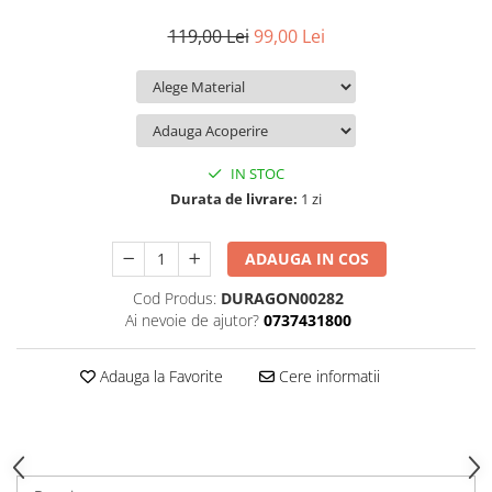
iQOO
Motorola
Opel
119,00 Lei
99,00 Lei
Itel
Nokia
Peugeot
Jolla
OnePlus
Porsche
Kyocera
Oppo
Renault
Lava
Oukitel
Seat
IN STOC
Leeco
Plum
Skoda
Durata de livrare:
1 zi
Lenovo
Realme
Ssangyong
ADAUGA IN COS
LG
Samsung
Subaru
Cod Produs:
DURAGON00282
Maxwest
Sanko
Suzuki
Ai nevoie de ajutor?
0737431800
Meizu
T-Mobile
Tesla
Micromax
TCL
Toyota
Adauga la Favorite
Cere informatii
Microsoft
Tecno
Volkswagen
Motorola
UGEE
Volvo
Nio
Ulefone