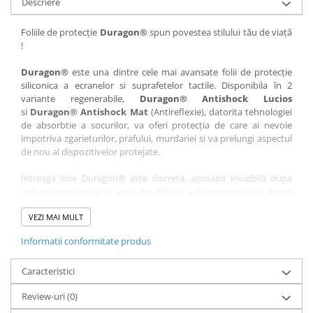
Descriere
Nokia
Umidigi
Nothing
verykool
Foliile de protecție
Duragon®
spun povestea stilului tău de viață
!
OnePlus
Vivo
Oppo
Vodafone
Duragon®
este una dintre cele mai avansate folii de protecție
siliconica a ecranelor si suprafetelor tactile. Disponibila în 2
Orange
Wacom
variante regenerabile,
Duragon® Antishock Lucios
si
Duragon® Antishock Mat
(Antireflexie), datorita tehnologiei
Oukitel
Xiaomi
de absorbtie a socurilor, va oferi protecția de care ai nevoie
Palm
Yezz
impotriva zgarieturilor, prafului, murdariei si va prelungi aspectul
de nou al dispozitivelor protejate.
Panasonic
Zamolxe
Întreaga linie Duragon® este discreta, aproape invizibilă dupa
Plum
ZTE
aplicare, rezistenta la apa, durabila si auto-regenerativa. Are o
Posh
sensibilitate ridicată la atingere, iar luminozitatea afișajului este
complet păstrată.
VEZI MAI MULT
Qmobile
Informatii conformitate produs
Folia Duragon® vine insotita de un kit complet de instalare ce
Razer
conține:
Realme
Caracteristici
1 x folie display
1 x șervețel microfibră
Samsung
Review-uri
(0)
1 x mini spray gel
Sharp
1 x mini racletă