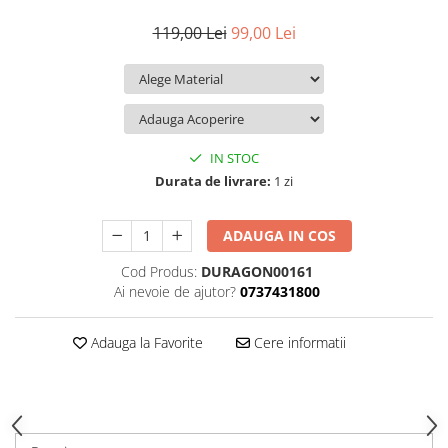
iQOO
Motorola
Opel
119,00 Lei
99,00 Lei
Itel
Nokia
Peugeot
Jolla
OnePlus
Porsche
Kyocera
Oppo
Renault
Lava
Oukitel
Seat
IN STOC
Leeco
Plum
Skoda
Durata de livrare:
1 zi
Lenovo
Realme
Ssangyong
ADAUGA IN COS
LG
Samsung
Subaru
Cod Produs:
DURAGON00161
Maxwest
Sanko
Suzuki
Ai nevoie de ajutor?
0737431800
Meizu
T-Mobile
Tesla
Micromax
TCL
Toyota
Adauga la Favorite
Cere informatii
Microsoft
Tecno
Volkswagen
Motorola
UGEE
Volvo
Nio
Ulefone