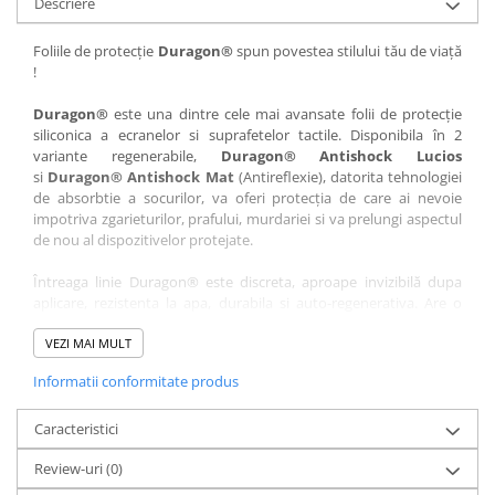
Descriere
Nokia
Umidigi
Nothing
verykool
Foliile de protecție
Duragon®
spun povestea stilului tău de viață
!
OnePlus
Vivo
Oppo
Vodafone
Duragon®
este una dintre cele mai avansate folii de protecție
siliconica a ecranelor si suprafetelor tactile. Disponibila în 2
Orange
Wacom
variante regenerabile,
Duragon® Antishock Lucios
si
Duragon® Antishock Mat
(Antireflexie), datorita tehnologiei
Oukitel
Xiaomi
de absorbtie a socurilor, va oferi protecția de care ai nevoie
Palm
Yezz
impotriva zgarieturilor, prafului, murdariei si va prelungi aspectul
de nou al dispozitivelor protejate.
Panasonic
Zamolxe
Întreaga linie Duragon® este discreta, aproape invizibilă dupa
Plum
ZTE
aplicare, rezistenta la apa, durabila si auto-regenerativa. Are o
Posh
sensibilitate ridicată la atingere, iar luminozitatea afișajului este
complet păstrată.
VEZI MAI MULT
Qmobile
Informatii conformitate produs
Folia Duragon® vine insotita de un kit complet de instalare ce
Razer
conține:
Realme
Caracteristici
1 x folie display
1 x șervețel microfibră
Samsung
Review-uri
(0)
1 x mini spray gel
Sharp
1 x mini racletă