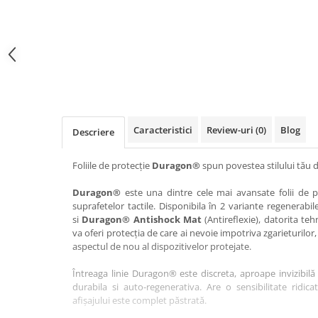
Haier
Huawei
Lexus
Skmei
Honor
HUION
Maserati
Suunto
HP
Icemobile
Mazda
The iHealth
HTC
Infinix
Mercedes-Benz
vivo
Huawei
itel
MG
Xiaomi
Icemobile
Lenovo
Mini Cooper
Caracteristici
Review-uri
(0)
Blog
Descriere
Infinix
LG
Mitsubishi
Intex
Microsoft
Nissan
Foliile de protecție
Duragon®
spun povestea stilului tău d
iQOO
Motorola
Opel
Duragon®
este una dintre cele mai avansate folii de pr
suprafetelor tactile. Disponibila în 2 variante regenerabil
Itel
Nokia
Peugeot
si
Duragon® Antishock Mat
(Antireflexie), datorita teh
Jolla
OnePlus
Porsche
va oferi protecția de care ai nevoie impotriva zgarieturilor,
aspectul de nou al dispozitivelor protejate.
Kyocera
Oppo
Renault
Întreaga linie Duragon® este discreta, aproape invizibilă 
Lava
Oukitel
Seat
durabila si auto-regenerativa. Are o sensibilitate ridica
Leeco
Plum
Skoda
afișajului este complet păstrată.