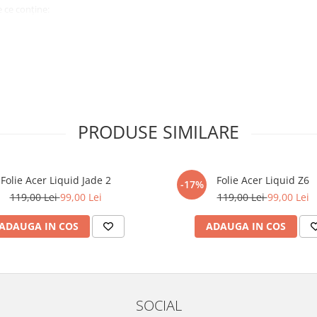
 ce conține:
ă cu modelul menționat în titlul
xperienta anterioara cu produse
PRODUSE SIMILARE
ului te vor ghida pas cu pas catre
tentie sporita in urmatoarele ore
ata, insa dispozitivul va fi complet
Folie Acer Liquid Jade 2
Folie Acer Liquid Z6
-17%
119,00 Lei
99,00 Lei
119,00 Lei
99,00 Lei
elul următor !
ADAUGA IN COS
ADAUGA IN COS
SOCIAL