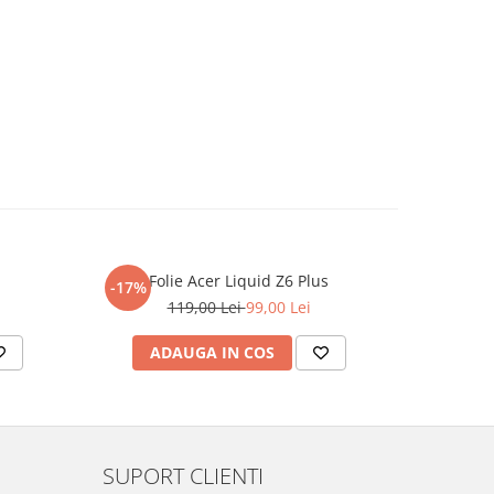
Folie Acer Liquid Z6 Plus
F
-17%
-17%
119,00 Lei
99,00 Lei
ADAUGA IN COS
AD
SUPORT CLIENTI