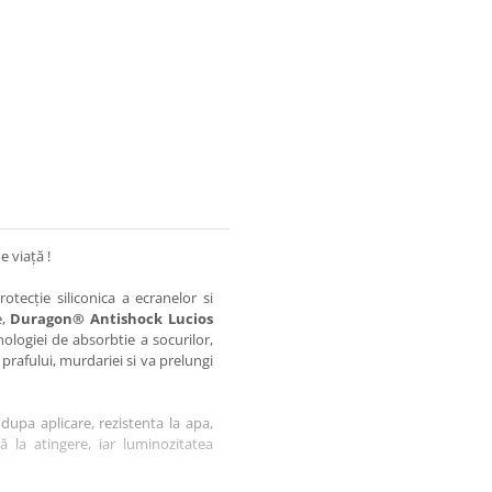
e viață !
otecție siliconica a ecranelor si
e,
Duragon® Antishock Lucios
nologiei de absorbtie a socurilor,
 prafului, murdariei si va prelungi
dupa aplicare, rezistenta la apa,
tă la atingere, iar luminozitatea