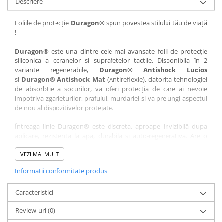
Descriere
Nokia
Umidigi
Nothing
verykool
Foliile de protecție
Duragon®
spun povestea stilului tău de viață
!
OnePlus
Vivo
Oppo
Vodafone
Duragon®
este una dintre cele mai avansate folii de protecție
siliconica a ecranelor si suprafetelor tactile. Disponibila în 2
Orange
Wacom
variante regenerabile,
Duragon® Antishock Lucios
si
Duragon® Antishock Mat
(Antireflexie), datorita tehnologiei
Oukitel
Xiaomi
de absorbtie a socurilor, va oferi protecția de care ai nevoie
Palm
Yezz
impotriva zgarieturilor, prafului, murdariei si va prelungi aspectul
de nou al dispozitivelor protejate.
Panasonic
Zamolxe
Întreaga linie Duragon® este discreta, aproape invizibilă dupa
Plum
ZTE
aplicare, rezistenta la apa, durabila si auto-regenerativa. Are o
Posh
sensibilitate ridicată la atingere, iar luminozitatea afișajului este
complet păstrată.
VEZI MAI MULT
Qmobile
Informatii conformitate produs
Folia Duragon® vine insotita de un kit complet de instalare ce
Razer
conține:
Realme
Caracteristici
1 x folie display
1 x șervețel microfibră
Samsung
Review-uri
(0)
1 x mini spray gel
Sharp
1 x mini racletă