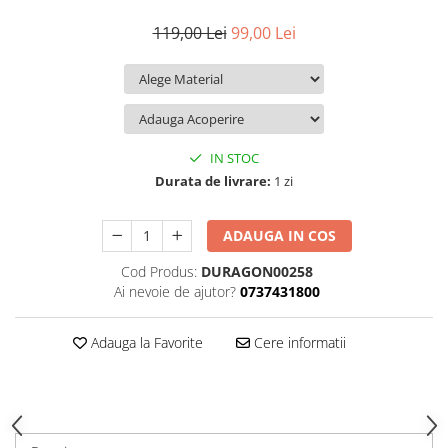
iQOO
Motorola
Opel
119,00 Lei
99,00 Lei
Itel
Nokia
Peugeot
Jolla
OnePlus
Porsche
Kyocera
Oppo
Renault
Lava
Oukitel
Seat
IN STOC
Leeco
Plum
Skoda
Durata de livrare:
1 zi
Lenovo
Realme
Ssangyong
ADAUGA IN COS
LG
Samsung
Subaru
Cod Produs:
DURAGON00258
Maxwest
Sanko
Suzuki
Ai nevoie de ajutor?
0737431800
Meizu
T-Mobile
Tesla
Micromax
TCL
Toyota
Adauga la Favorite
Cere informatii
Microsoft
Tecno
Volkswagen
Motorola
UGEE
Volvo
Nio
Ulefone