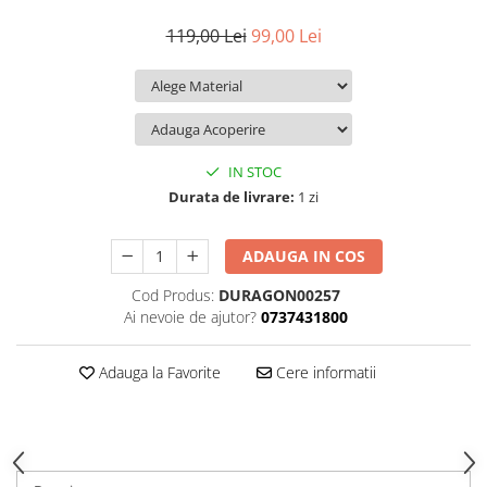
iQOO
Motorola
Opel
119,00 Lei
99,00 Lei
Itel
Nokia
Peugeot
Jolla
OnePlus
Porsche
Kyocera
Oppo
Renault
Lava
Oukitel
Seat
IN STOC
Leeco
Plum
Skoda
Durata de livrare:
1 zi
Lenovo
Realme
Ssangyong
ADAUGA IN COS
LG
Samsung
Subaru
Cod Produs:
DURAGON00257
Maxwest
Sanko
Suzuki
Ai nevoie de ajutor?
0737431800
Meizu
T-Mobile
Tesla
Micromax
TCL
Toyota
Adauga la Favorite
Cere informatii
Microsoft
Tecno
Volkswagen
Motorola
UGEE
Volvo
Nio
Ulefone