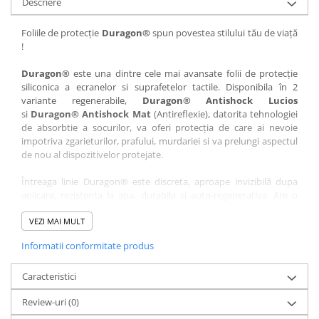
Descriere
Nokia
Umidigi
Nothing
verykool
Foliile de protecție
Duragon®
spun povestea stilului tău de viață
!
OnePlus
Vivo
Oppo
Vodafone
Duragon®
este una dintre cele mai avansate folii de protecție
siliconica a ecranelor si suprafetelor tactile. Disponibila în 2
Orange
Wacom
variante regenerabile,
Duragon® Antishock Lucios
si
Duragon® Antishock Mat
(Antireflexie), datorita tehnologiei
Oukitel
Xiaomi
de absorbtie a socurilor, va oferi protecția de care ai nevoie
Palm
Yezz
impotriva zgarieturilor, prafului, murdariei si va prelungi aspectul
de nou al dispozitivelor protejate.
Panasonic
Zamolxe
Întreaga linie Duragon® este discreta, aproape invizibilă dupa
Plum
ZTE
aplicare, rezistenta la apa, durabila si auto-regenerativa. Are o
Posh
sensibilitate ridicată la atingere, iar luminozitatea afișajului este
complet păstrată.
VEZI MAI MULT
Qmobile
Informatii conformitate produs
Folia Duragon® vine insotita de un kit complet de instalare ce
Razer
conține:
Realme
Caracteristici
1 x folie display
1 x șervețel microfibră
Samsung
Review-uri
(0)
1 x mini spray gel
Sharp
1 x mini racletă