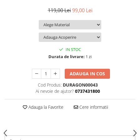
iQOO
Motorola
Opel
119,00 Lei
99,00 Lei
Itel
Nokia
Peugeot
Jolla
OnePlus
Porsche
Kyocera
Oppo
Renault
Lava
Oukitel
Seat
IN STOC
Leeco
Plum
Skoda
Durata de livrare:
1 zi
Lenovo
Realme
Ssangyong
ADAUGA IN COS
LG
Samsung
Subaru
Cod Produs:
DURAGON00043
Maxwest
Sanko
Suzuki
Ai nevoie de ajutor?
0737431800
Meizu
T-Mobile
Tesla
Micromax
TCL
Toyota
Adauga la Favorite
Cere informatii
Microsoft
Tecno
Volkswagen
Motorola
UGEE
Volvo
Nio
Ulefone