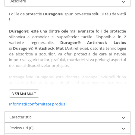
Descriere
Nokia
Umidigi
Nothing
verykool
Foliile de protecție
Duragon®
spun povestea stilului tău de viață
!
OnePlus
Vivo
Oppo
Vodafone
Duragon®
este una dintre cele mai avansate folii de protecție
siliconica a ecranelor si suprafetelor tactile. Disponibila în 2
Orange
Wacom
variante regenerabile,
Duragon® Antishock Lucios
si
Duragon® Antishock Mat
(Antireflexie), datorita tehnologiei
Oukitel
Xiaomi
de absorbtie a socurilor, va oferi protecția de care ai nevoie
Palm
Yezz
impotriva zgarieturilor, prafului, murdariei si va prelungi aspectul
de nou al dispozitivelor protejate.
Panasonic
Zamolxe
Întreaga linie Duragon® este discreta, aproape invizibilă dupa
Plum
ZTE
aplicare, rezistenta la apa, durabila si auto-regenerativa. Are o
Posh
sensibilitate ridicată la atingere, iar luminozitatea afișajului este
complet păstrată.
VEZI MAI MULT
Qmobile
Informatii conformitate produs
Folia Duragon® vine insotita de un kit complet de instalare ce
Razer
conține:
Realme
Caracteristici
1 x folie display
1 x șervețel microfibră
Samsung
Review-uri
(0)
1 x mini spray gel
Sharp
1 x mini racletă