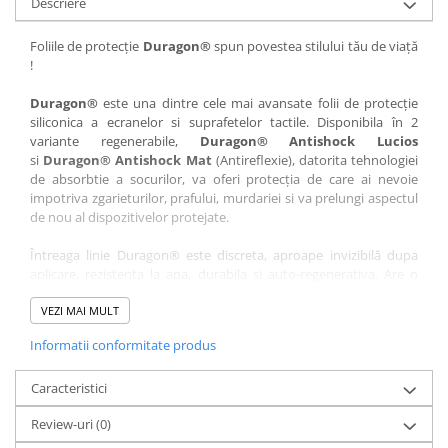
Descriere
Nokia
Umidigi
Nothing
verykool
Foliile de protecție
Duragon®
spun povestea stilului tău de viață
!
OnePlus
Vivo
Oppo
Vodafone
Duragon®
este una dintre cele mai avansate folii de protecție
siliconica a ecranelor si suprafetelor tactile. Disponibila în 2
Orange
Wacom
variante regenerabile,
Duragon® Antishock Lucios
si
Duragon® Antishock Mat
(Antireflexie), datorita tehnologiei
Oukitel
Xiaomi
de absorbtie a socurilor, va oferi protecția de care ai nevoie
Palm
Yezz
impotriva zgarieturilor, prafului, murdariei si va prelungi aspectul
de nou al dispozitivelor protejate.
Panasonic
Zamolxe
Întreaga linie Duragon® este discreta, aproape invizibilă dupa
Plum
ZTE
aplicare, rezistenta la apa, durabila si auto-regenerativa. Are o
Posh
sensibilitate ridicată la atingere, iar luminozitatea afișajului este
complet păstrată.
VEZI MAI MULT
Qmobile
Informatii conformitate produs
Folia Duragon® vine insotita de un kit complet de instalare ce
Razer
conține:
Realme
Caracteristici
1 x folie display
1 x șervețel microfibră
Samsung
Review-uri
(0)
1 x mini spray gel
Sharp
1 x mini racletă