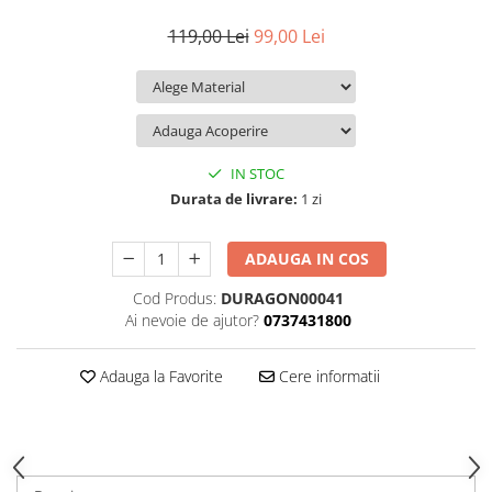
iQOO
Motorola
Opel
119,00 Lei
99,00 Lei
Itel
Nokia
Peugeot
Jolla
OnePlus
Porsche
Kyocera
Oppo
Renault
Lava
Oukitel
Seat
IN STOC
Leeco
Plum
Skoda
Durata de livrare:
1 zi
Lenovo
Realme
Ssangyong
ADAUGA IN COS
LG
Samsung
Subaru
Cod Produs:
DURAGON00041
Maxwest
Sanko
Suzuki
Ai nevoie de ajutor?
0737431800
Meizu
T-Mobile
Tesla
Micromax
TCL
Toyota
Adauga la Favorite
Cere informatii
Microsoft
Tecno
Volkswagen
Motorola
UGEE
Volvo
Nio
Ulefone