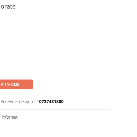
porate
A IN COS
Ai nevoie de ajutor?
0737431800
informatii