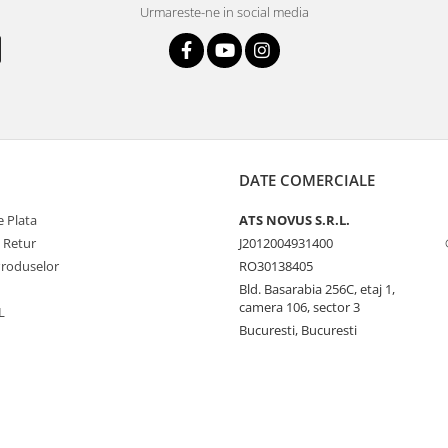
Urmareste-ne in social media
DATE COMERCIALE
 Plata
ATS NOVUS S.R.L.
e Retur
J2012004931400
Produselor
RO30138405
Bld. Basarabia 256C, etaj 1,
camera 106, sector 3
L
Bucuresti, Bucuresti