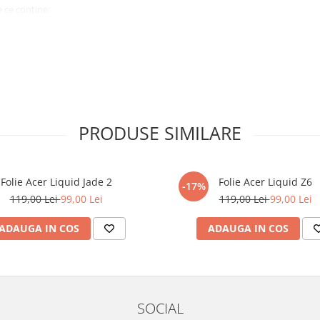
 ce conține:
ă cu modelul menționat în titlul
xperienta anterioara cu produse
PRODUSE SIMILARE
ului te vor ghida pas cu pas catre
tentie sporita in urmatoarele ore
ata, insa dispozitivul va fi complet
Folie Acer Liquid Jade 2
Folie Acer Liquid Z6
-17%
119,00 Lei
99,00 Lei
119,00 Lei
99,00 Lei
elul următor !
ADAUGA IN COS
ADAUGA IN COS
SOCIAL