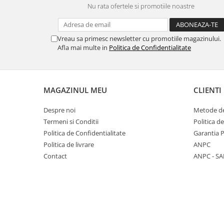
Nu rata ofertele si promotiile noastre
Panasonic
Zamolxe
Plum
ZTE
Vreau sa primesc newsletter cu promotiile magazinului.
Posh
Afla mai multe in
Politica de Confidentialitate
Qmobile
Razer
Realme
MAGAZINUL MEU
CLIENTI
Samsung
Despre noi
Metode de
Sharp
Termeni si Conditii
Politica d
Sonim
Politica de Confidentialitate
Garantia 
Politica de livrare
ANPC
Sony
Contact
ANPC - SA
T-mobile
TCL
Tecno
Ulefone