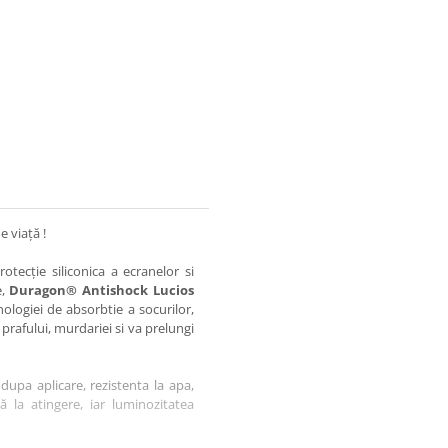
e viață !
otecție siliconica a ecranelor si
e,
Duragon® Antishock Lucios
nologiei de absorbtie a socurilor,
 prafului, murdariei si va prelungi
dupa aplicare, rezistenta la apa,
tă la atingere, iar luminozitatea