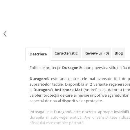
Haier
Huawei
Lexus
Skmei
Honor
HUION
Maserati
Suunto
HP
Icemobile
Mazda
The iHealth
HTC
Infinix
Mercedes-Benz
vivo
Huawei
itel
MG
Xiaomi
Icemobile
Lenovo
Mini Cooper
Caracteristici
Review-uri
(0)
Blog
Descriere
Infinix
LG
Mitsubishi
Intex
Microsoft
Nissan
Foliile de protecție
Duragon®
spun povestea stilului tău d
iQOO
Motorola
Opel
Duragon®
este una dintre cele mai avansate folii de pr
suprafetelor tactile. Disponibila în 2 variante regenerabil
Itel
Nokia
Peugeot
si
Duragon® Antishock Mat
(Antireflexie), datorita teh
Jolla
OnePlus
Porsche
va oferi protecția de care ai nevoie impotriva zgarieturilor,
aspectul de nou al dispozitivelor protejate.
Kyocera
Oppo
Renault
Întreaga linie Duragon® este discreta, aproape invizibilă 
Lava
Oukitel
Seat
durabila si auto-regenerativa. Are o sensibilitate ridica
Leeco
Plum
Skoda
afișajului este complet păstrată.