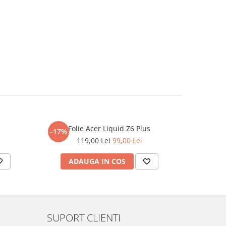
Folie Acer Liquid Z6 Plus
F
-17%
-17%
119,00 Lei
99,00 Lei
ADAUGA IN COS
AD
SUPORT CLIENTI