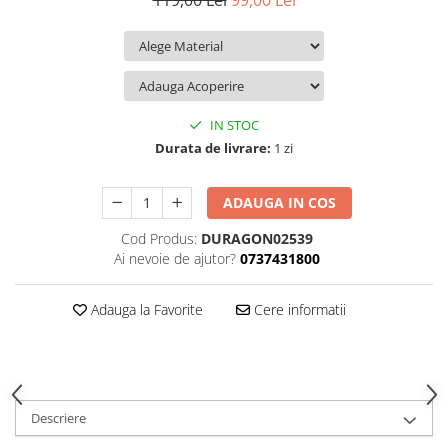
119,00 Lei
99,00 Lei
iQOO
Motorola
Opel
Itel
Nokia
Peugeot
Jolla
OnePlus
Porsche
Kyocera
Oppo
Renault
IN STOC
Lava
Oukitel
Seat
Durata de livrare:
1 zi
Leeco
Plum
Skoda
ADAUGA IN COS
Lenovo
Realme
Ssangyong
Cod Produs:
DURAGON02539
LG
Samsung
Subaru
Ai nevoie de ajutor?
0737431800
Maxwest
Sanko
Suzuki
Meizu
T-Mobile
Tesla
Adauga la Favorite
Cere informatii
Micromax
TCL
Toyota
Microsoft
Tecno
Volkswagen
Motorola
UGEE
Volvo
Descriere
Nio
Ulefone