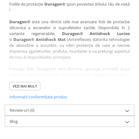
Nokia
Umidigi
Foliile de protecție
Duragon®
spun povestea stilului tău de viață
!
Nothing
verykool
Duragon®
este una dintre cele mai avansate folii de protecție
OnePlus
Vivo
siliconica a ecranelor si suprafetelor tactile. Disponibila în 2
Oppo
Vodafone
variante regenerabile,
Duragon® Antishock Lucios
si
Duragon® Antishock Mat
(Antireflexie), datorita tehnologiei
Orange
Wacom
de absorbtie a socurilor, va oferi protecția de care ai nevoie
Oukitel
Xiaomi
impotriva zgarieturilor, prafului, murdariei si va prelungi aspectul
de nou al dispozitivelor protejate.
Palm
Yezz
Întreaga linie Duragon® este discreta, aproape invizibilă dupa
Panasonic
Zamolxe
aplicare, rezistenta la apa, durabila si auto-regenerativa. Are o
Plum
ZTE
sensibilitate ridicată la atingere, iar luminozitatea afișajului este
complet păstrată.
VEZI MAI MULT
Posh
Informatii conformitate produs
Folia Duragon® vine insotita de un kit complet de instalare ce
Qmobile
conține:
Razer
Review-uri
1 x folie display
(0)
1 x șervețel microfibră
Realme
Blog
1 x mini spray gel
Samsung
1 x mini racletă
Fiecare folie este tăiată astfel încât să fie compatibilă cu modelul
Sharp