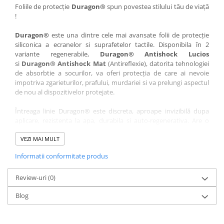
Nokia
Umidigi
Foliile de protecție
Duragon®
spun povestea stilului tău de viață
!
Nothing
verykool
Duragon®
este una dintre cele mai avansate folii de protecție
OnePlus
Vivo
siliconica a ecranelor si suprafetelor tactile. Disponibila în 2
Oppo
Vodafone
variante regenerabile,
Duragon® Antishock Lucios
si
Duragon® Antishock Mat
(Antireflexie), datorita tehnologiei
Orange
Wacom
de absorbtie a socurilor, va oferi protecția de care ai nevoie
Oukitel
Xiaomi
impotriva zgarieturilor, prafului, murdariei si va prelungi aspectul
de nou al dispozitivelor protejate.
Palm
Yezz
Întreaga linie Duragon® este discreta, aproape invizibilă dupa
Panasonic
Zamolxe
aplicare, rezistenta la apa, durabila si auto-regenerativa. Are o
Plum
ZTE
sensibilitate ridicată la atingere, iar luminozitatea afișajului este
complet păstrată.
VEZI MAI MULT
Posh
Informatii conformitate produs
Folia Duragon® vine insotita de un kit complet de instalare ce
Qmobile
conține:
Razer
Review-uri
1 x folie display
(0)
1 x șervețel microfibră
Realme
Blog
1 x mini spray gel
Samsung
1 x mini racletă
Fiecare folie este tăiată astfel încât să fie compatibilă cu modelul
Sharp