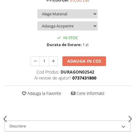
119,00 Lei
99,00 Lei
iQOO
Motorola
Opel
Itel
Nokia
Peugeot
Jolla
OnePlus
Porsche
Kyocera
Oppo
Renault
IN STOC
Lava
Oukitel
Seat
Durata de livrare:
1 zi
Leeco
Plum
Skoda
ADAUGA IN COS
Lenovo
Realme
Ssangyong
Cod Produs:
DURAGON02542
LG
Samsung
Subaru
Ai nevoie de ajutor?
0737431800
Maxwest
Sanko
Suzuki
Meizu
T-Mobile
Tesla
Adauga la Favorite
Cere informatii
Micromax
TCL
Toyota
Microsoft
Tecno
Volkswagen
Motorola
UGEE
Volvo
Descriere
Nio
Ulefone