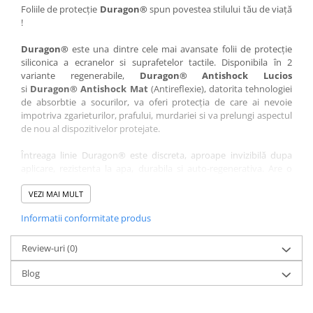
Nokia
Umidigi
Foliile de protecție
Duragon®
spun povestea stilului tău de viață
!
Nothing
verykool
Duragon®
este una dintre cele mai avansate folii de protecție
OnePlus
Vivo
siliconica a ecranelor si suprafetelor tactile. Disponibila în 2
Oppo
Vodafone
variante regenerabile,
Duragon® Antishock Lucios
si
Duragon® Antishock Mat
(Antireflexie), datorita tehnologiei
Orange
Wacom
de absorbtie a socurilor, va oferi protecția de care ai nevoie
Oukitel
Xiaomi
impotriva zgarieturilor, prafului, murdariei si va prelungi aspectul
de nou al dispozitivelor protejate.
Palm
Yezz
Întreaga linie Duragon® este discreta, aproape invizibilă dupa
Panasonic
Zamolxe
aplicare, rezistenta la apa, durabila si auto-regenerativa. Are o
Plum
ZTE
sensibilitate ridicată la atingere, iar luminozitatea afișajului este
complet păstrată.
VEZI MAI MULT
Posh
Informatii conformitate produs
Folia Duragon® vine insotita de un kit complet de instalare ce
Qmobile
conține:
Razer
Review-uri
1 x folie display
(0)
1 x șervețel microfibră
Realme
Blog
1 x mini spray gel
Samsung
1 x mini racletă
Fiecare folie este tăiată astfel încât să fie compatibilă cu modelul
Sharp