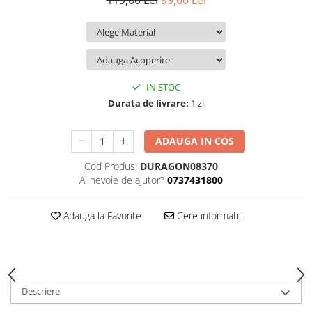
119,00 Lei
99,00 Lei
iQOO
Motorola
Opel
Itel
Nokia
Peugeot
Jolla
OnePlus
Porsche
Kyocera
Oppo
Renault
IN STOC
Lava
Oukitel
Seat
Durata de livrare:
1 zi
Leeco
Plum
Skoda
ADAUGA IN COS
Lenovo
Realme
Ssangyong
Cod Produs:
DURAGON08370
LG
Samsung
Subaru
Ai nevoie de ajutor?
0737431800
Maxwest
Sanko
Suzuki
Meizu
T-Mobile
Tesla
Adauga la Favorite
Cere informatii
Micromax
TCL
Toyota
Microsoft
Tecno
Volkswagen
Motorola
UGEE
Volvo
Descriere
Nio
Ulefone