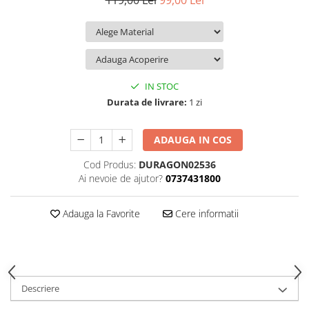
119,00 Lei
99,00 Lei
iQOO
Motorola
Opel
Itel
Nokia
Peugeot
Jolla
OnePlus
Porsche
Kyocera
Oppo
Renault
IN STOC
Lava
Oukitel
Seat
Durata de livrare:
1 zi
Leeco
Plum
Skoda
ADAUGA IN COS
Lenovo
Realme
Ssangyong
Cod Produs:
DURAGON02536
LG
Samsung
Subaru
Ai nevoie de ajutor?
0737431800
Maxwest
Sanko
Suzuki
Meizu
T-Mobile
Tesla
Adauga la Favorite
Cere informatii
Micromax
TCL
Toyota
Microsoft
Tecno
Volkswagen
Motorola
UGEE
Volvo
Descriere
Nio
Ulefone