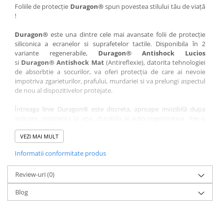
Nokia
Umidigi
Foliile de protecție
Duragon®
spun povestea stilului tău de viață
!
Nothing
verykool
Duragon®
este una dintre cele mai avansate folii de protecție
OnePlus
Vivo
siliconica a ecranelor si suprafetelor tactile. Disponibila în 2
Oppo
Vodafone
variante regenerabile,
Duragon® Antishock Lucios
si
Duragon® Antishock Mat
(Antireflexie), datorita tehnologiei
Orange
Wacom
de absorbtie a socurilor, va oferi protecția de care ai nevoie
Oukitel
Xiaomi
impotriva zgarieturilor, prafului, murdariei si va prelungi aspectul
de nou al dispozitivelor protejate.
Palm
Yezz
Întreaga linie Duragon® este discreta, aproape invizibilă dupa
Panasonic
Zamolxe
aplicare, rezistenta la apa, durabila si auto-regenerativa. Are o
Plum
ZTE
sensibilitate ridicată la atingere, iar luminozitatea afișajului este
complet păstrată.
VEZI MAI MULT
Posh
Informatii conformitate produs
Folia Duragon® vine insotita de un kit complet de instalare ce
Qmobile
conține:
Razer
Review-uri
1 x folie display
(0)
1 x șervețel microfibră
Realme
Blog
1 x mini spray gel
Samsung
1 x mini racletă
Fiecare folie este tăiată astfel încât să fie compatibilă cu modelul
Sharp