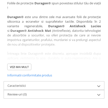
Nokia
Umidigi
Foliile de protecție
Duragon®
spun povestea stilului tău de viață
!
Nothing
verykool
Duragon®
este una dintre cele mai avansate folii de protecție
OnePlus
Vivo
siliconica a ecranelor si suprafetelor tactile. Disponibila în 2
Oppo
Vodafone
variante regenerabile,
Duragon® Antishock Lucios
si
Duragon® Antishock Mat
(Antireflexie), datorita tehnologiei
Orange
Wacom
de absorbtie a socurilor, va oferi protecția de care ai nevoie
Oukitel
Xiaomi
impotriva zgarieturilor, prafului, murdariei si va prelungi aspectul
de nou al dispozitivelor protejate.
Palm
Yezz
Întreaga linie Duragon® este discreta, aproape invizibilă dupa
Panasonic
Zamolxe
aplicare, rezistenta la apa, durabila si auto-regenerativa. Are o
Plum
ZTE
sensibilitate ridicată la atingere, iar luminozitatea afișajului este
complet păstrată.
VEZI MAI MULT
Posh
Informatii conformitate produs
Folia Duragon® vine insotita de un kit complet de instalare ce
Qmobile
conține:
Razer
Caracteristici
1 x folie display
1 x șervețel microfibră
Realme
Review-uri
(0)
1 x mini spray gel
Samsung
1 x mini racletă
Fiecare folie este tăiată astfel încât să fie compatibilă cu modelul
Sharp