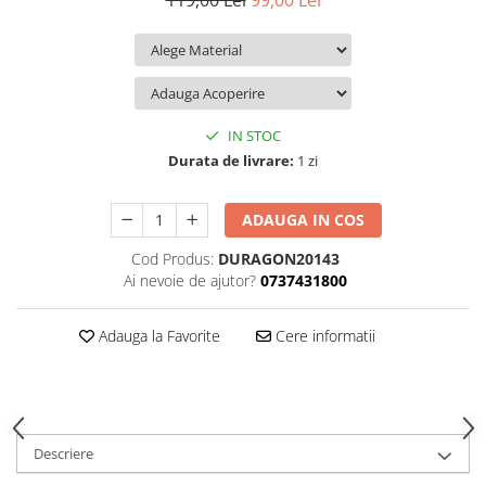
119,00 Lei
99,00 Lei
iQOO
Motorola
Opel
Itel
Nokia
Peugeot
Jolla
OnePlus
Porsche
Kyocera
Oppo
Renault
IN STOC
Lava
Oukitel
Seat
Durata de livrare:
1 zi
Leeco
Plum
Skoda
ADAUGA IN COS
Lenovo
Realme
Ssangyong
Cod Produs:
DURAGON20143
LG
Samsung
Subaru
Ai nevoie de ajutor?
0737431800
Maxwest
Sanko
Suzuki
Meizu
T-Mobile
Tesla
Adauga la Favorite
Cere informatii
Micromax
TCL
Toyota
Microsoft
Tecno
Volkswagen
Motorola
UGEE
Volvo
Descriere
Nio
Ulefone