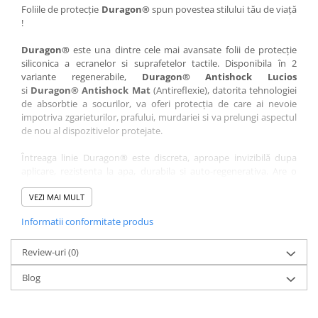
Nokia
Umidigi
Foliile de protecție
Duragon®
spun povestea stilului tău de viață
!
Nothing
verykool
Duragon®
este una dintre cele mai avansate folii de protecție
OnePlus
Vivo
siliconica a ecranelor si suprafetelor tactile. Disponibila în 2
Oppo
Vodafone
variante regenerabile,
Duragon® Antishock Lucios
si
Duragon® Antishock Mat
(Antireflexie), datorita tehnologiei
Orange
Wacom
de absorbtie a socurilor, va oferi protecția de care ai nevoie
Oukitel
Xiaomi
impotriva zgarieturilor, prafului, murdariei si va prelungi aspectul
de nou al dispozitivelor protejate.
Palm
Yezz
Întreaga linie Duragon® este discreta, aproape invizibilă dupa
Panasonic
Zamolxe
aplicare, rezistenta la apa, durabila si auto-regenerativa. Are o
Plum
ZTE
sensibilitate ridicată la atingere, iar luminozitatea afișajului este
complet păstrată.
VEZI MAI MULT
Posh
Informatii conformitate produs
Folia Duragon® vine insotita de un kit complet de instalare ce
Qmobile
conține:
Razer
Review-uri
1 x folie display
(0)
1 x șervețel microfibră
Realme
Blog
1 x mini spray gel
Samsung
1 x mini racletă
Fiecare folie este tăiată astfel încât să fie compatibilă cu modelul
Sharp