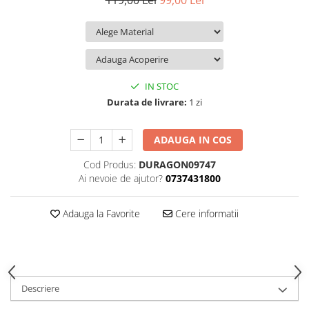
119,00 Lei
99,00 Lei
iQOO
Motorola
Opel
Itel
Nokia
Peugeot
Jolla
OnePlus
Porsche
Kyocera
Oppo
Renault
IN STOC
Lava
Oukitel
Seat
Durata de livrare:
1 zi
Leeco
Plum
Skoda
ADAUGA IN COS
Lenovo
Realme
Ssangyong
Cod Produs:
DURAGON09747
LG
Samsung
Subaru
Ai nevoie de ajutor?
0737431800
Maxwest
Sanko
Suzuki
Meizu
T-Mobile
Tesla
Adauga la Favorite
Cere informatii
Micromax
TCL
Toyota
Microsoft
Tecno
Volkswagen
Motorola
UGEE
Volvo
Descriere
Nio
Ulefone