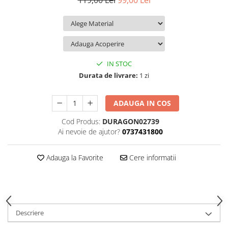
119,00 Lei
99,00 Lei
iQOO
Motorola
Opel
Itel
Nokia
Peugeot
Jolla
OnePlus
Porsche
Kyocera
Oppo
Renault
IN STOC
Lava
Oukitel
Seat
Durata de livrare:
1 zi
Leeco
Plum
Skoda
ADAUGA IN COS
Lenovo
Realme
Ssangyong
Cod Produs:
DURAGON02739
LG
Samsung
Subaru
Ai nevoie de ajutor?
0737431800
Maxwest
Sanko
Suzuki
Meizu
T-Mobile
Tesla
Adauga la Favorite
Cere informatii
Micromax
TCL
Toyota
Microsoft
Tecno
Volkswagen
Motorola
UGEE
Volvo
Descriere
Nio
Ulefone