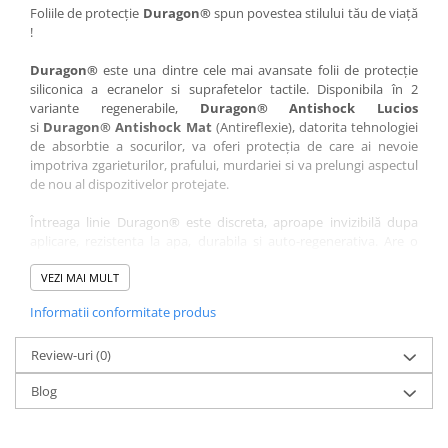
Nokia
Umidigi
Foliile de protecție
Duragon®
spun povestea stilului tău de viață
!
Nothing
verykool
Duragon®
este una dintre cele mai avansate folii de protecție
OnePlus
Vivo
siliconica a ecranelor si suprafetelor tactile. Disponibila în 2
Oppo
Vodafone
variante regenerabile,
Duragon® Antishock Lucios
si
Duragon® Antishock Mat
(Antireflexie), datorita tehnologiei
Orange
Wacom
de absorbtie a socurilor, va oferi protecția de care ai nevoie
Oukitel
Xiaomi
impotriva zgarieturilor, prafului, murdariei si va prelungi aspectul
de nou al dispozitivelor protejate.
Palm
Yezz
Întreaga linie Duragon® este discreta, aproape invizibilă dupa
Panasonic
Zamolxe
aplicare, rezistenta la apa, durabila si auto-regenerativa. Are o
Plum
ZTE
sensibilitate ridicată la atingere, iar luminozitatea afișajului este
complet păstrată.
VEZI MAI MULT
Posh
Informatii conformitate produs
Folia Duragon® vine insotita de un kit complet de instalare ce
Qmobile
conține:
Razer
Review-uri
1 x folie display
(0)
1 x șervețel microfibră
Realme
Blog
1 x mini spray gel
Samsung
1 x mini racletă
Fiecare folie este tăiată astfel încât să fie compatibilă cu modelul
Sharp