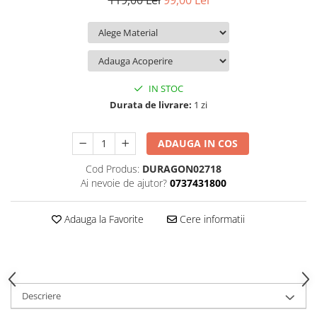
119,00 Lei
99,00 Lei
iQOO
Motorola
Opel
Itel
Nokia
Peugeot
Jolla
OnePlus
Porsche
Kyocera
Oppo
Renault
IN STOC
Lava
Oukitel
Seat
Durata de livrare:
1 zi
Leeco
Plum
Skoda
ADAUGA IN COS
Lenovo
Realme
Ssangyong
Cod Produs:
DURAGON02718
LG
Samsung
Subaru
Ai nevoie de ajutor?
0737431800
Maxwest
Sanko
Suzuki
Meizu
T-Mobile
Tesla
Adauga la Favorite
Cere informatii
Micromax
TCL
Toyota
Microsoft
Tecno
Volkswagen
Motorola
UGEE
Volvo
Descriere
Nio
Ulefone