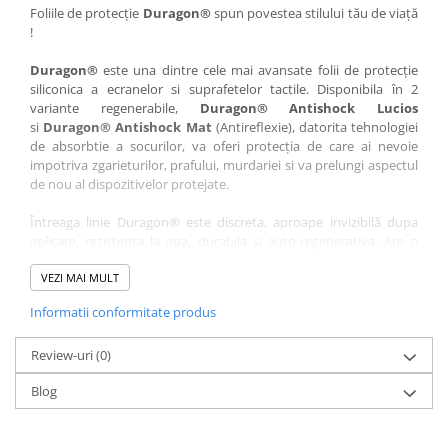
Nokia
Umidigi
Foliile de protecție
Duragon®
spun povestea stilului tău de viață
!
Nothing
verykool
Duragon®
este una dintre cele mai avansate folii de protecție
OnePlus
Vivo
siliconica a ecranelor si suprafetelor tactile. Disponibila în 2
Oppo
Vodafone
variante regenerabile,
Duragon® Antishock Lucios
si
Duragon® Antishock Mat
(Antireflexie), datorita tehnologiei
Orange
Wacom
de absorbtie a socurilor, va oferi protecția de care ai nevoie
Oukitel
Xiaomi
impotriva zgarieturilor, prafului, murdariei si va prelungi aspectul
de nou al dispozitivelor protejate.
Palm
Yezz
Întreaga linie Duragon® este discreta, aproape invizibilă dupa
Panasonic
Zamolxe
aplicare, rezistenta la apa, durabila si auto-regenerativa. Are o
Plum
ZTE
sensibilitate ridicată la atingere, iar luminozitatea afișajului este
complet păstrată.
VEZI MAI MULT
Posh
Informatii conformitate produs
Folia Duragon® vine insotita de un kit complet de instalare ce
Qmobile
conține:
Razer
Review-uri
1 x folie display
(0)
1 x șervețel microfibră
Realme
Blog
1 x mini spray gel
Samsung
1 x mini racletă
Fiecare folie este tăiată astfel încât să fie compatibilă cu modelul
Sharp