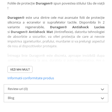
Nokia
Umidigi
Foliile de protecție
Duragon®
spun povestea stilului tău de viață
!
Nothing
verykool
Duragon®
este una dintre cele mai avansate folii de protecție
OnePlus
Vivo
siliconica a ecranelor si suprafetelor tactile. Disponibila în 2
Oppo
Vodafone
variante regenerabile,
Duragon® Antishock Lucios
si
Duragon® Antishock Mat
(Antireflexie), datorita tehnologiei
Orange
Wacom
de absorbtie a socurilor, va oferi protecția de care ai nevoie
Oukitel
Xiaomi
impotriva zgarieturilor, prafului, murdariei si va prelungi aspectul
de nou al dispozitivelor protejate.
Palm
Yezz
Întreaga linie Duragon® este discreta, aproape invizibilă dupa
Panasonic
Zamolxe
aplicare, rezistenta la apa, durabila si auto-regenerativa. Are o
Plum
ZTE
sensibilitate ridicată la atingere, iar luminozitatea afișajului este
complet păstrată.
VEZI MAI MULT
Posh
Informatii conformitate produs
Folia Duragon® vine insotita de un kit complet de instalare ce
Qmobile
conține:
Razer
Review-uri
1 x folie display
(0)
1 x șervețel microfibră
Realme
Blog
1 x mini spray gel
Samsung
1 x mini racletă
Fiecare folie este tăiată astfel încât să fie compatibilă cu modelul
Sharp