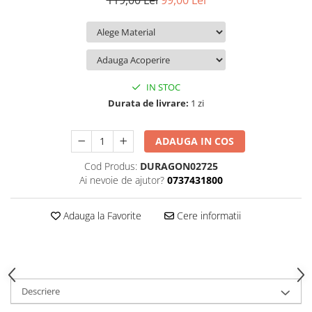
119,00 Lei
99,00 Lei
iQOO
Motorola
Opel
Itel
Nokia
Peugeot
Jolla
OnePlus
Porsche
Kyocera
Oppo
Renault
IN STOC
Lava
Oukitel
Seat
Durata de livrare:
1 zi
Leeco
Plum
Skoda
ADAUGA IN COS
Lenovo
Realme
Ssangyong
Cod Produs:
DURAGON02725
LG
Samsung
Subaru
Ai nevoie de ajutor?
0737431800
Maxwest
Sanko
Suzuki
Meizu
T-Mobile
Tesla
Adauga la Favorite
Cere informatii
Micromax
TCL
Toyota
Microsoft
Tecno
Volkswagen
Motorola
UGEE
Volvo
Descriere
Nio
Ulefone