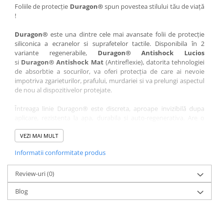
Nokia
Umidigi
Foliile de protecție
Duragon®
spun povestea stilului tău de viață
!
Nothing
verykool
Duragon®
este una dintre cele mai avansate folii de protecție
OnePlus
Vivo
siliconica a ecranelor si suprafetelor tactile. Disponibila în 2
Oppo
Vodafone
variante regenerabile,
Duragon® Antishock Lucios
si
Duragon® Antishock Mat
(Antireflexie), datorita tehnologiei
Orange
Wacom
de absorbtie a socurilor, va oferi protecția de care ai nevoie
Oukitel
Xiaomi
impotriva zgarieturilor, prafului, murdariei si va prelungi aspectul
de nou al dispozitivelor protejate.
Palm
Yezz
Întreaga linie Duragon® este discreta, aproape invizibilă dupa
Panasonic
Zamolxe
aplicare, rezistenta la apa, durabila si auto-regenerativa. Are o
Plum
ZTE
sensibilitate ridicată la atingere, iar luminozitatea afișajului este
complet păstrată.
VEZI MAI MULT
Posh
Informatii conformitate produs
Folia Duragon® vine insotita de un kit complet de instalare ce
Qmobile
conține:
Razer
Review-uri
1 x folie display
(0)
1 x șervețel microfibră
Realme
Blog
1 x mini spray gel
Samsung
1 x mini racletă
Fiecare folie este tăiată astfel încât să fie compatibilă cu modelul
Sharp