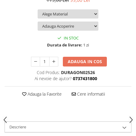
119,00 Lei
99,00 Lei
iQOO
Motorola
Opel
Itel
Nokia
Peugeot
Jolla
OnePlus
Porsche
Kyocera
Oppo
Renault
IN STOC
Lava
Oukitel
Seat
Durata de livrare:
1 zi
Leeco
Plum
Skoda
ADAUGA IN COS
Lenovo
Realme
Ssangyong
Cod Produs:
DURAGON02526
LG
Samsung
Subaru
Ai nevoie de ajutor?
0737431800
Maxwest
Sanko
Suzuki
Meizu
T-Mobile
Tesla
Adauga la Favorite
Cere informatii
Micromax
TCL
Toyota
Microsoft
Tecno
Volkswagen
Motorola
UGEE
Volvo
Descriere
Nio
Ulefone