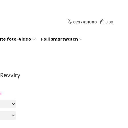
0737431800
0,00
rate foto-video
Folii Smartwatch
 Revvlry
i