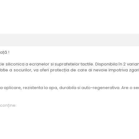
ață !
e siliconica a ecranelor si suprafetelor tactile. Disponibila în 2 vari
btie a socurilor, va oferi protecția de care ai nevoie impotriva zgari
aplicare, rezistenta la apa, durabila si auto-regenerativa. Are o sensi
 conține:
elul menționat în titlul produsului.