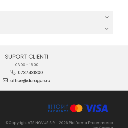
 in cutia produsului te vor ghida pas cu pas catre o instalare
e suprafata, insa dispozitivul va fi complet functional.
SUPORT CLIENTI
08.00 - 16.00
0737431800
office@duragon.ro
©Copyright ATS NOVUS S.R.L. 2026
Platforma E-commerce
by Gomag