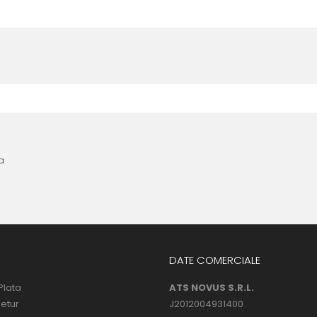
nta anterioara cu produse similare. Instructiunile de montaj regasite
 urmatoarele ore dupa instalare, astfel incat folia sa se stabilizeze p
l următor !
a
DATE COMERCIALE
Plata
ATS NOVUS S.R.L.
Retur
J2012004931400