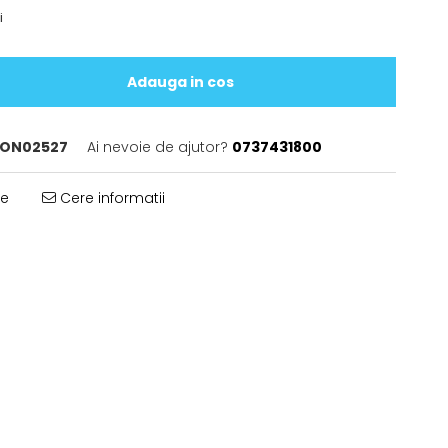
i
Adauga in cos
ON02527
Ai nevoie de ajutor?
0737431800
te
Cere informatii