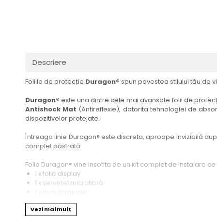
Haier
Huawei
Lexus
Skmei
Honor
HUION
Maserati
Suunto
HP
Icemobile
Mazda
The iHealth
HTC
Infinix
Mercedes-Benz
vivo
Descriere
Huawei
itel
MG
Xiaomi
Foliile de protecție
Duragon®
spun povestea stilului tău de vi
Icemobile
Lenovo
Mini Cooper
Infinix
LG
Mitsubishi
Duragon®
este una dintre cele mai avansate folii de protecți
Antishock Mat
(Antireflexie), datorita tehnologiei de absor
Intex
Microsoft
Nissan
dispozitivelor protejate.
iQOO
Motorola
Opel
Întreaga linie Duragon® este discreta, aproape invizibilă dupa 
Itel
Nokia
Peugeot
complet păstrată.
Jolla
OnePlus
Porsche
Folia Duragon® vine insotita de un kit complet de instalare ce
Kyocera
Oppo
Renault
1 x folie display
1 x șervețel microfibră
Lava
Oukitel
Seat
1 x mini spray gel
1 x mini racletă
Leeco
Plum
Skoda
Vezi mai mult
Fiecare folie este tăiată astfel încât să fie compatibilă cu mod