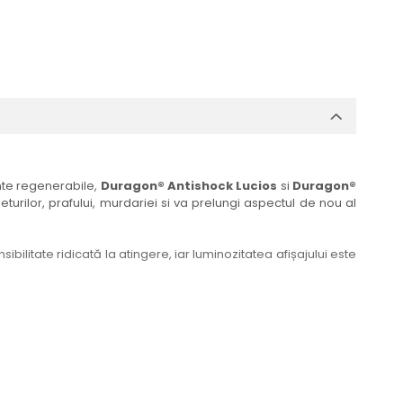
ante regenerabile,
Duragon® Antishock Lucios
si
Duragon®
eturilor, prafului, murdariei si va prelungi aspectul de nou al
bilitate ridicată la atingere, iar luminozitatea afișajului este